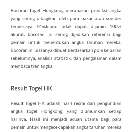
Bocoran togel Hongkong merupakan prediksi angka
yang sering dibagikan oleh para pakar atau sumber
terpercaya. Meskipun tidak dapat dijamin 100%
akurat, bocoran ini sering dijadikan referensi bagi
pemain untuk menentukan angka taruhan mereka.
Bocoran ini biasanya dibuat berdasarkan pola keluaran
sebelumnya, analisis statistik, dan pengalaman dalam
membaca tren angka.
Result Togel HK
Result togel HK adalah hasil resmi dari pengundian
angka togel Hongkong yang diumumkan setiap
harinya. Hasil ini menjadi acuan utama bagi para
pemain untuk mengecek apakah angka taruhan mereka