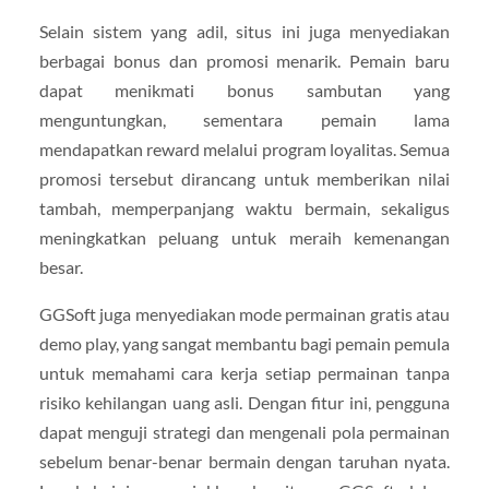
Selain sistem yang adil, situs ini juga menyediakan
berbagai bonus dan promosi menarik. Pemain baru
dapat menikmati bonus sambutan yang
menguntungkan, sementara pemain lama
mendapatkan reward melalui program loyalitas. Semua
promosi tersebut dirancang untuk memberikan nilai
tambah, memperpanjang waktu bermain, sekaligus
meningkatkan peluang untuk meraih kemenangan
besar.
GGSoft juga menyediakan mode permainan gratis atau
demo play, yang sangat membantu bagi pemain pemula
untuk memahami cara kerja setiap permainan tanpa
risiko kehilangan uang asli. Dengan fitur ini, pengguna
dapat menguji strategi dan mengenali pola permainan
sebelum benar-benar bermain dengan taruhan nyata.