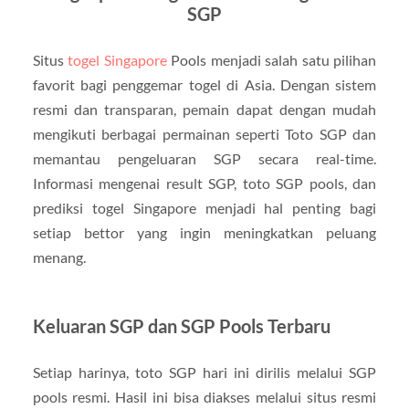
SGP
Situs
togel Singapore
Pools menjadi salah satu pilihan
favorit bagi penggemar togel di Asia. Dengan sistem
resmi dan transparan, pemain dapat dengan mudah
mengikuti berbagai permainan seperti Toto SGP dan
memantau pengeluaran SGP secara real-time.
Informasi mengenai result SGP, toto SGP pools, dan
prediksi togel Singapore menjadi hal penting bagi
setiap bettor yang ingin meningkatkan peluang
menang.
Keluaran SGP dan SGP Pools Terbaru
Setiap harinya, toto SGP hari ini dirilis melalui SGP
pools resmi. Hasil ini bisa diakses melalui situs resmi