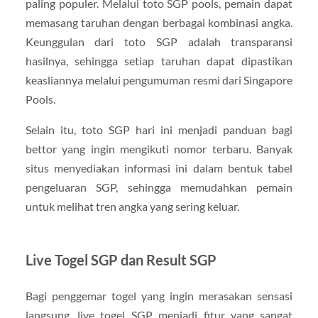
paling populer. Melalui toto SGP pools, pemain dapat
memasang taruhan dengan berbagai kombinasi angka.
Keunggulan dari toto SGP adalah transparansi
hasilnya, sehingga setiap taruhan dapat dipastikan
keasliannya melalui pengumuman resmi dari Singapore
Pools.
Selain itu, toto SGP hari ini menjadi panduan bagi
bettor yang ingin mengikuti nomor terbaru. Banyak
situs menyediakan informasi ini dalam bentuk tabel
pengeluaran SGP, sehingga memudahkan pemain
untuk melihat tren angka yang sering keluar.
Live Togel SGP dan Result SGP
Bagi penggemar togel yang ingin merasakan sensasi
langsung, live togel SGP menjadi fitur yang sangat