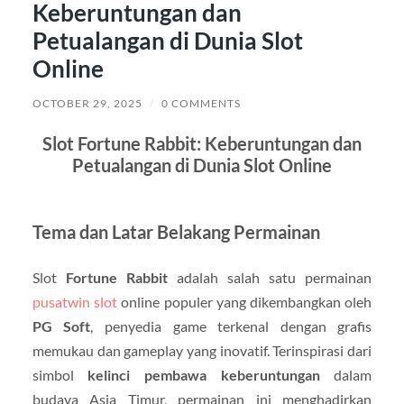
Keberuntungan dan
Petualangan di Dunia Slot
Online
OCTOBER 29, 2025
/
0 COMMENTS
Slot Fortune Rabbit: Keberuntungan dan
Petualangan di Dunia Slot Online
Tema dan Latar Belakang Permainan
Slot
Fortune Rabbit
adalah salah satu permainan
pusatwin slot
online populer yang dikembangkan oleh
PG Soft
, penyedia game terkenal dengan grafis
memukau dan gameplay yang inovatif. Terinspirasi dari
simbol
kelinci pembawa keberuntungan
dalam
budaya Asia Timur, permainan ini menghadirkan