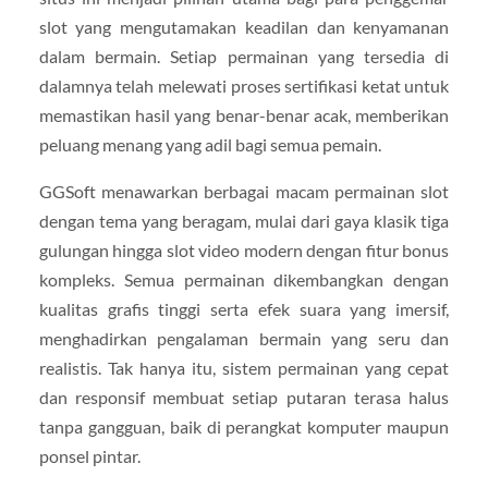
slot yang mengutamakan keadilan dan kenyamanan
dalam bermain. Setiap permainan yang tersedia di
dalamnya telah melewati proses sertifikasi ketat untuk
memastikan hasil yang benar-benar acak, memberikan
peluang menang yang adil bagi semua pemain.
GGSoft menawarkan berbagai macam permainan slot
dengan tema yang beragam, mulai dari gaya klasik tiga
gulungan hingga slot video modern dengan fitur bonus
kompleks. Semua permainan dikembangkan dengan
kualitas grafis tinggi serta efek suara yang imersif,
menghadirkan pengalaman bermain yang seru dan
realistis. Tak hanya itu, sistem permainan yang cepat
dan responsif membuat setiap putaran terasa halus
tanpa gangguan, baik di perangkat komputer maupun
ponsel pintar.