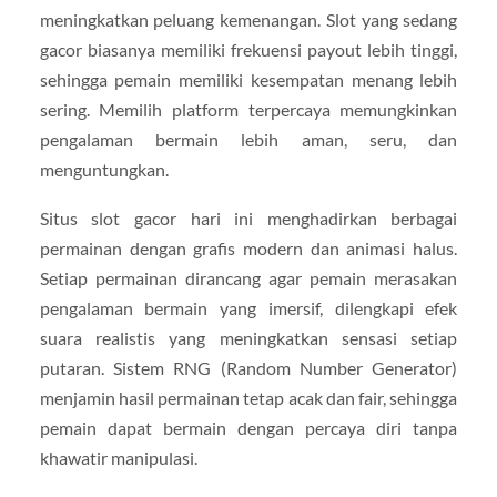
meningkatkan peluang kemenangan. Slot yang sedang
gacor biasanya memiliki frekuensi payout lebih tinggi,
sehingga pemain memiliki kesempatan menang lebih
sering. Memilih platform terpercaya memungkinkan
pengalaman bermain lebih aman, seru, dan
menguntungkan.
Situs slot gacor hari ini menghadirkan berbagai
permainan dengan grafis modern dan animasi halus.
Setiap permainan dirancang agar pemain merasakan
pengalaman bermain yang imersif, dilengkapi efek
suara realistis yang meningkatkan sensasi setiap
putaran. Sistem RNG (Random Number Generator)
menjamin hasil permainan tetap acak dan fair, sehingga
pemain dapat bermain dengan percaya diri tanpa
khawatir manipulasi.