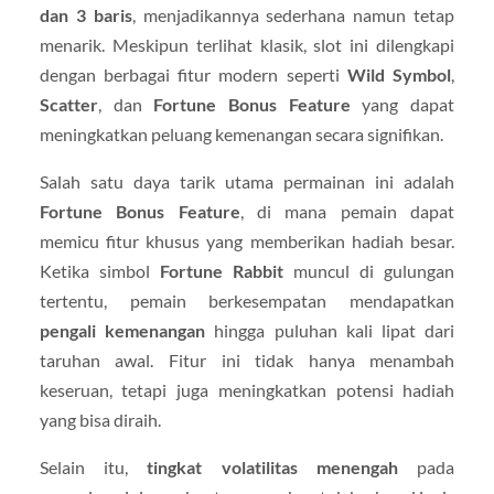
dan 3 baris
, menjadikannya sederhana namun tetap
menarik. Meskipun terlihat klasik, slot ini dilengkapi
dengan berbagai fitur modern seperti
Wild Symbol
,
Scatter
, dan
Fortune Bonus Feature
yang dapat
meningkatkan peluang kemenangan secara signifikan.
Salah satu daya tarik utama permainan ini adalah
Fortune Bonus Feature
, di mana pemain dapat
memicu fitur khusus yang memberikan hadiah besar.
Ketika simbol
Fortune Rabbit
muncul di gulungan
tertentu, pemain berkesempatan mendapatkan
pengali kemenangan
hingga puluhan kali lipat dari
taruhan awal. Fitur ini tidak hanya menambah
keseruan, tetapi juga meningkatkan potensi hadiah
yang bisa diraih.
Selain itu,
tingkat volatilitas menengah
pada