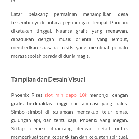
ini.
Latar belakang permainan menampilkan desa
tersembunyi di antara pegunungan, tempat Phoenix
dikatakan tinggal. Nuansa grafis yang menawan,
dipadukan dengan musik oriental yang lembut,
memberikan suasana mistis yang membuat pemain
merasa seolah berada di dunia magis.
Tampilan dan Desain Visual
Phoenix Rises
slot min depo 10k
menonjol dengan
grafis berkualitas tinggi
dan animasi yang halus.
Simbol-simbol di gulungan mencakup telur emas,
gulungan api, dan tentu saja, Phoenix yang megah.
Setiap elemen dirancang dengan detail untuk
memperkuat tema kebangkitan dan kekuatan spiritual.