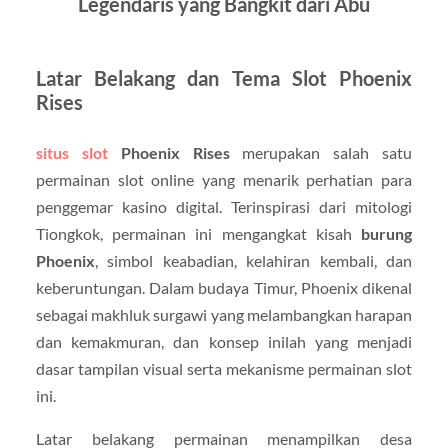
Legendaris yang Bangkit dari Abu
Latar Belakang dan Tema Slot Phoenix
Rises
situs slot
Phoenix Rises
merupakan salah satu
permainan slot online yang menarik perhatian para
penggemar kasino digital. Terinspirasi dari mitologi
Tiongkok, permainan ini mengangkat kisah
burung
Phoenix
, simbol keabadian, kelahiran kembali, dan
keberuntungan. Dalam budaya Timur, Phoenix dikenal
sebagai makhluk surgawi yang melambangkan harapan
dan kemakmuran, dan konsep inilah yang menjadi
dasar tampilan visual serta mekanisme permainan slot
ini.
Latar belakang permainan menampilkan desa