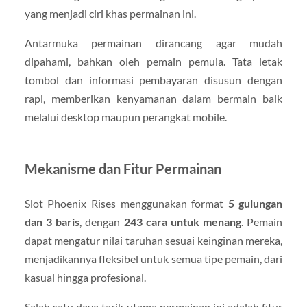
yang menjadi ciri khas permainan ini.
Antarmuka permainan dirancang agar mudah
dipahami, bahkan oleh pemain pemula. Tata letak
tombol dan informasi pembayaran disusun dengan
rapi, memberikan kenyamanan dalam bermain baik
melalui desktop maupun perangkat mobile.
Mekanisme dan Fitur Permainan
Slot Phoenix Rises menggunakan format
5 gulungan
dan 3 baris
, dengan
243 cara untuk menang
. Pemain
dapat mengatur nilai taruhan sesuai keinginan mereka,
menjadikannya fleksibel untuk semua tipe pemain, dari
kasual hingga profesional.
Salah satu daya tarik utama permainan ini adalah fitur