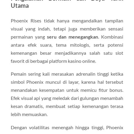
Utama
Phoenix Rises tidak hanya mengandalkan tampilan
visual yang indah, tetapi juga memberikan sensasi
permainan yang
seru dan menegangkan
. Kombinasi
antara efek suara, tema mitologis, serta potensi
kemenangan besar menjadikannya salah satu slot
favorit di berbagai platform kasino online.
Pemain sering kali merasakan adrenalin tinggi ketika
simbol Phoenix muncul di layar, karena hal tersebut
menandakan kesempatan untuk memicu fitur bonus.
Efek visual api yang meledak dari gulungan menambah
kesan dramatis, membuat setiap kemenangan terasa
lebih memuaskan.
Dengan volatilitas menengah hingga tinggi, Phoenix