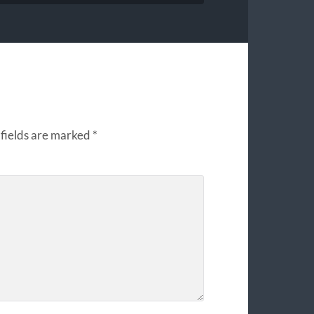
fields are marked
*