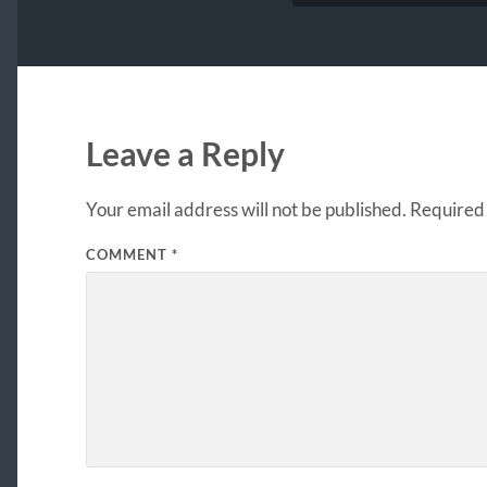
Leave a Reply
Your email address will not be published.
Required 
COMMENT
*