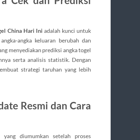
ra Cek dan Prediksi
el China Hari Ini
adalah kunci untuk
 angka-angka keluaran berubah dan
ang menyediakan prediksi angka togel
nya serta analisis statistik. Dengan
embuat strategi taruhan yang lebih
date Resmi dan Cara
 yang diumumkan setelah proses