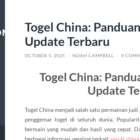
Togel China: Pandua
OM
Update Terbaru
OCTOBER 5, 2025
/
NOAH CAMPBELL
/
0 COM
Togel China: Pandu
Update Te
Togel China menjadi salah satu permainan judi
penggemar togel di seluruh dunia. Populari
bermain yang mudah dan hasil yang cepat. Da
berbagai informasi penting terkait
result china