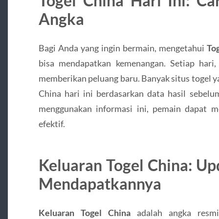
Togel China Hari Ini: Ca
Angka
Bagi Anda yang ingin bermain, mengetahui
Tog
bisa mendapatkan kemenangan. Setiap hari,
memberikan peluang baru. Banyak situs togel y
China hari ini berdasarkan data hasil sebelum
menggunakan informasi ini, pemain dapat m
efektif.
Keluaran Togel China: Up
Mendapatkannya
Keluaran Togel China
adalah angka resmi