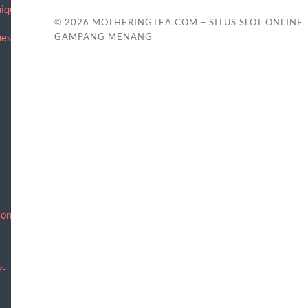
iques/
© 2026
MOTHERINGTEA.COM – SITUS SLOT ONLINE 
es-
GAMPANG MENANG
ions/100-
z-