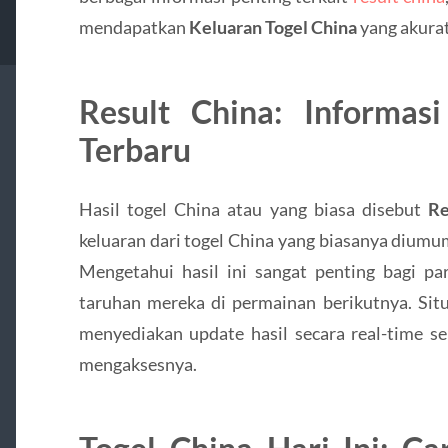
mendapatkan
Keluaran Togel China
yang akurat
Result China: Informas
Terbaru
Hasil togel China atau yang biasa disebut
Re
keluaran dari togel China yang biasanya diumu
Mengetahui hasil ini sangat penting bagi 
taruhan mereka di permainan berikutnya. Situ
menyediakan update hasil secara real-time 
mengaksesnya.