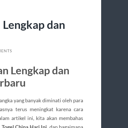
n Lengkap dan
MENTS
an Lengkap dan
rbaru
 angka yang banyak diminati oleh para
tasnya terus meningkat karena cara
lam artikel ini, kita akan membahas
,
Togel China Hari Ini
, dan bagaimana