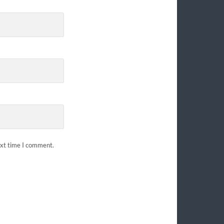
ext time I comment.