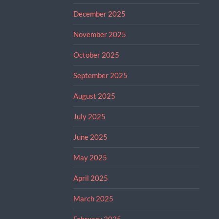
December 2025
November 2025
October 2025
September 2025
August 2025
July 2025
June 2025
May 2025
April 2025
March 2025
February 2025