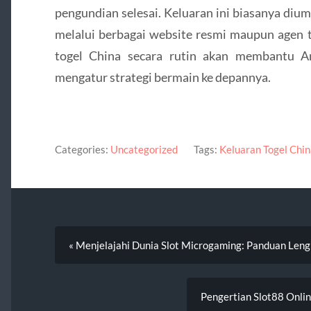
pengundian selesai. Keluaran ini biasanya diu
melalui berbagai website resmi maupun agen 
togel China secara rutin akan membantu A
mengatur strategi bermain ke depannya.
Categories:
Uncategorized
Tags:
Keluaran Togel Chin
« Menjelajahi Dunia Slot Microgaming: Panduan Leng
Pengertian Slot88 Onli