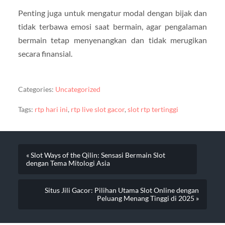
Penting juga untuk mengatur modal dengan bijak dan
tidak terbawa emosi saat bermain, agar pengalaman
bermain tetap menyenangkan dan tidak merugikan
secara finansial.
Categories:
Uncategorized
Tags:
rtp hari ini
,
rtp live slot gacor
,
slot rtp tertinggi
« Slot Ways of the Qilin: Sensasi Bermain Slot
dengan Tema Mitologi Asia
Situs Jili Gacor: Pilihan Utama Slot Online dengan
Peluang Menang Tinggi di 2025 »