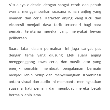
Visualnya didesain dengan sangat cerah dan penuh
warna, menggambarkan suasana rumah anjing yang
nyaman dan ceria. Karakter anjing yang lucu dan
ekspresif menjadi daya tarik tersendiri bagi para
pemain, terutama mereka yang menyukai hewan
peliharaan.
Suara latar dalam permainan ini juga sangat pas
dengan tema yang diusung. Efek suara anjing
menggonggong, tawa ceria, dan musik latar yang
enerjik semakin membuat pengalaman bermain
menjadi lebih hidup dan menyenangkan. Kombinasi
antara visual dan audio ini membantu meningkatkan
suasana hati pemain dan membuat mereka betah
bermain lebih lama.