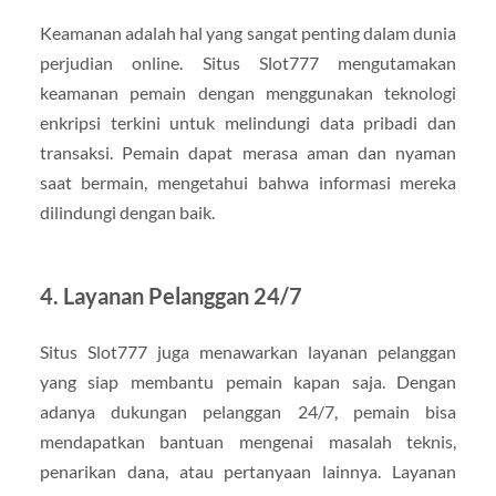
Keamanan adalah hal yang sangat penting dalam dunia
perjudian online. Situs Slot777 mengutamakan
keamanan pemain dengan menggunakan teknologi
enkripsi terkini untuk melindungi data pribadi dan
transaksi. Pemain dapat merasa aman dan nyaman
saat bermain, mengetahui bahwa informasi mereka
dilindungi dengan baik.
4. Layanan Pelanggan 24/7
Situs Slot777 juga menawarkan layanan pelanggan
yang siap membantu pemain kapan saja. Dengan
adanya dukungan pelanggan 24/7, pemain bisa
mendapatkan bantuan mengenai masalah teknis,
penarikan dana, atau pertanyaan lainnya. Layanan