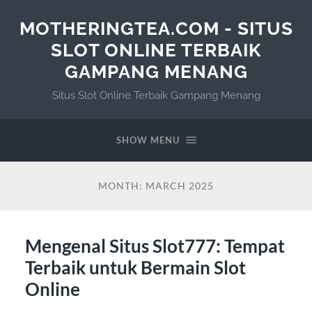
MOTHERINGTEA.COM - SITUS
SLOT ONLINE TERBAIK
GAMPANG MENANG
Situs Slot Online Terbaik Gampang Menang
SHOW MENU
MONTH:
MARCH 2025
Mengenal Situs Slot777: Tempat
Terbaik untuk Bermain Slot
Online