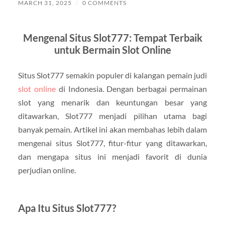
MARCH 31, 2025
/
0 COMMENTS
Mengenal Situs Slot777: Tempat Terbaik
untuk Bermain Slot Online
Situs Slot777 semakin populer di kalangan pemain judi
slot online
di Indonesia. Dengan berbagai permainan
slot yang menarik dan keuntungan besar yang
ditawarkan, Slot777 menjadi pilihan utama bagi
banyak pemain. Artikel ini akan membahas lebih dalam
mengenai situs Slot777, fitur-fitur yang ditawarkan,
dan mengapa situs ini menjadi favorit di dunia
perjudian online.
Apa Itu Situs Slot777?