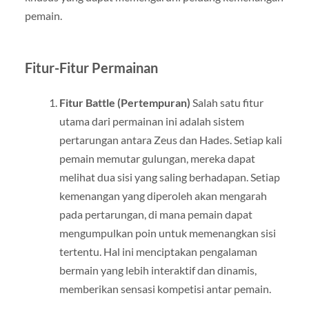
pemain.
Fitur-Fitur Permainan
Fitur Battle (Pertempuran)
Salah satu fitur
utama dari permainan ini adalah sistem
pertarungan antara Zeus dan Hades. Setiap kali
pemain memutar gulungan, mereka dapat
melihat dua sisi yang saling berhadapan. Setiap
kemenangan yang diperoleh akan mengarah
pada pertarungan, di mana pemain dapat
mengumpulkan poin untuk memenangkan sisi
tertentu. Hal ini menciptakan pengalaman
bermain yang lebih interaktif dan dinamis,
memberikan sensasi kompetisi antar pemain.