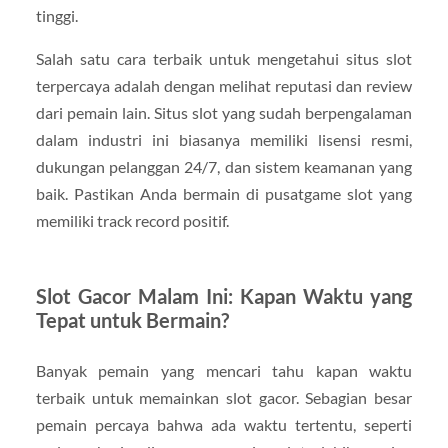
tinggi.
Salah satu cara terbaik untuk mengetahui situs slot
terpercaya adalah dengan melihat reputasi dan review
dari pemain lain. Situs slot yang sudah berpengalaman
dalam industri ini biasanya memiliki lisensi resmi,
dukungan pelanggan 24/7, dan sistem keamanan yang
baik. Pastikan Anda bermain di pusatgame slot yang
memiliki track record positif.
Slot Gacor Malam Ini: Kapan Waktu yang
Tepat untuk Bermain?
Banyak pemain yang mencari tahu kapan waktu
terbaik untuk memainkan slot gacor. Sebagian besar
pemain percaya bahwa ada waktu tertentu, seperti