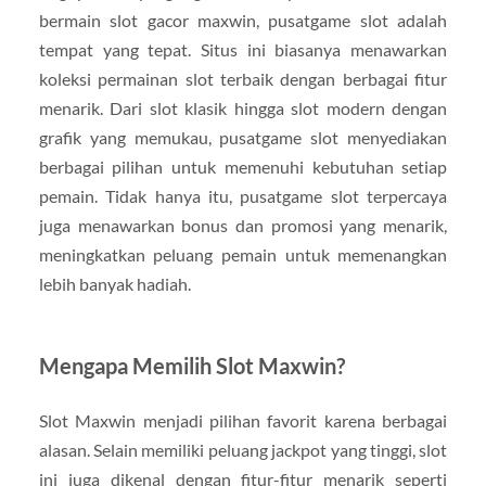
bermain slot gacor maxwin, pusatgame slot adalah
tempat yang tepat. Situs ini biasanya menawarkan
koleksi permainan slot terbaik dengan berbagai fitur
menarik. Dari slot klasik hingga slot modern dengan
grafik yang memukau, pusatgame slot menyediakan
berbagai pilihan untuk memenuhi kebutuhan setiap
pemain. Tidak hanya itu, pusatgame slot terpercaya
juga menawarkan bonus dan promosi yang menarik,
meningkatkan peluang pemain untuk memenangkan
lebih banyak hadiah.
Mengapa Memilih Slot Maxwin?
Slot Maxwin menjadi pilihan favorit karena berbagai
alasan. Selain memiliki peluang jackpot yang tinggi, slot
ini juga dikenal dengan fitur-fitur menarik seperti