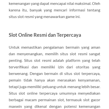
kemenangan yang dapat mencapai nilai maksimal. Oleh
karena itu, banyak yang mencari informasi tentang
situs slot resmi yang menawarkan game ini.
Slot Online Resmi dan Terpercaya
Untuk memastikan pengalaman bermain yang aman
dan menyenangkan, memilih situs slot resmi sangat
penting. Situs slot resmi adalah platform yang telah
terverifikasi dan memiliki izin dari otoritas yang
berwenang. Dengan bermain di situs slot terpercaya,
pemain tidak hanya akan merasakan kenyamanan,
tetapi juga memiliki peluang untuk menang lebih besar.
Situs slot online terpercaya umumnya menyediakan
berbagai macam permainan slot, termasuk slot gacor
maxwin yang dikenal dengan potensi kemenangan