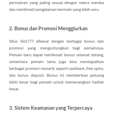
permainan yang paling sesuai dengan selera mereka
dan menikmati pengalaman bermain yang lebih seru.
2. Bonus dan Promosi Menggiurkan
Situs Slot777 dikenal dengan berbagai bonus dan
promosi yang menguntungkan bagi pemainnya.
Pemain baru dapat menikmati bonus selamat datang,
sementara pemain lama juga bisa mendapatkan
berbagai promosi menarik seperti cashback, free spins,
dan bonus deposit. Bonus ini memberikan peluang
lebih besar bagi pemain untuk memenangkan hadiah
besar.
3. Sistem Keamanan yang Terpercaya