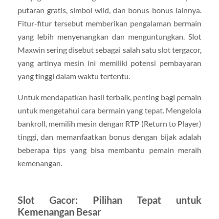
putaran gratis, simbol wild, dan bonus-bonus lainnya.
Fitur-fitur tersebut memberikan pengalaman bermain
yang lebih menyenangkan dan menguntungkan. Slot
Maxwin sering disebut sebagai salah satu slot tergacor,
yang artinya mesin ini memiliki potensi pembayaran
yang tinggi dalam waktu tertentu.
Untuk mendapatkan hasil terbaik, penting bagi pemain
untuk mengetahui cara bermain yang tepat. Mengelola
bankroll, memilih mesin dengan RTP (Return to Player)
tinggi, dan memanfaatkan bonus dengan bijak adalah
beberapa tips yang bisa membantu pemain meraih
kemenangan.
Slot Gacor: Pilihan Tepat untuk
Kemenangan Besar