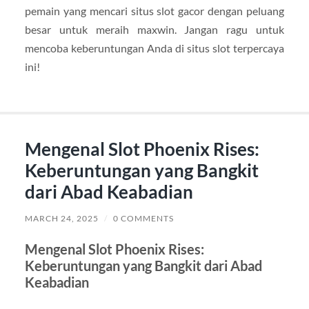
pemain yang mencari situs slot gacor dengan peluang
besar untuk meraih maxwin. Jangan ragu untuk
mencoba keberuntungan Anda di situs slot terpercaya
ini!
Mengenal Slot Phoenix Rises:
Keberuntungan yang Bangkit
dari Abad Keabadian
MARCH 24, 2025
/
0 COMMENTS
Mengenal Slot Phoenix Rises:
Keberuntungan yang Bangkit dari Abad
Keabadian