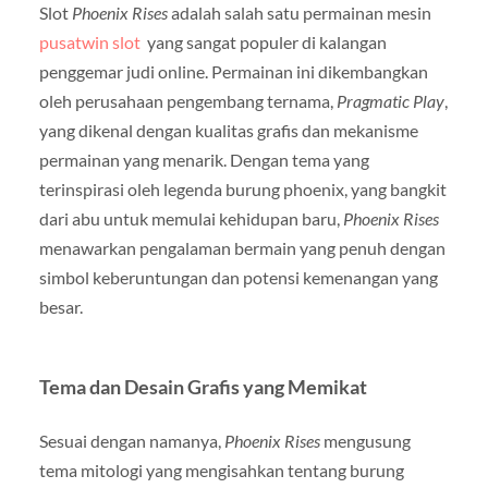
Slot
Phoenix Rises
adalah salah satu permainan mesin
pusatwin slot
yang sangat populer di kalangan
penggemar judi online. Permainan ini dikembangkan
oleh perusahaan pengembang ternama,
Pragmatic Play
,
yang dikenal dengan kualitas grafis dan mekanisme
permainan yang menarik. Dengan tema yang
terinspirasi oleh legenda burung phoenix, yang bangkit
dari abu untuk memulai kehidupan baru,
Phoenix Rises
menawarkan pengalaman bermain yang penuh dengan
simbol keberuntungan dan potensi kemenangan yang
besar.
Tema dan Desain Grafis yang Memikat
Sesuai dengan namanya,
Phoenix Rises
mengusung
tema mitologi yang mengisahkan tentang burung