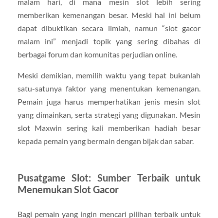
malam hari, di mana mesin slot lebih sering
memberikan kemenangan besar. Meski hal ini belum
dapat dibuktikan secara ilmiah, namun “slot gacor
malam ini” menjadi topik yang sering dibahas di
berbagai forum dan komunitas perjudian online.
Meski demikian, memilih waktu yang tepat bukanlah
satu-satunya faktor yang menentukan kemenangan.
Pemain juga harus memperhatikan jenis mesin slot
yang dimainkan, serta strategi yang digunakan. Mesin
slot Maxwin sering kali memberikan hadiah besar
kepada pemain yang bermain dengan bijak dan sabar.
Pusatgame Slot: Sumber Terbaik untuk
Menemukan Slot Gacor
Bagi pemain yang ingin mencari pilihan terbaik untuk