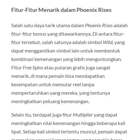
Fitur-Fitur Menarik dalam Phoenix Rises
Salah satu daya tarik utama dalam
Phoenix Rises
adalah
fitur-fitur bonus yang ditawarkannya. Di antara fitur-
fitur tersebut, salah satunya adalah simbol
Wild
, yang
dapat menggantikan simbol lain untuk membentuk
kombinasi kemenangan yang lebih menguntungkan.
Fitur
Free Spins
atau putaran gratis juga sangat
menarik, di mana pemain bisa mendapatkan
kesempatan untuk memutar reel tanpa
mempertaruhkan uang mereka, yang tentunya
meningkatkan peluang kemenangan.
Selain itu, terdapat juga fitur
Multiplier
yang dapat
meningkatkan nilai kemenangan hingga beberapa kali
lipat. Setiap kali simbol tertentu muncul, pemain dapat
merasakan sensasi kemenangan yang semakin besar.