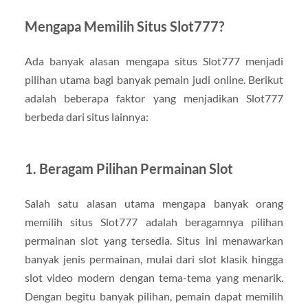
Mengapa Memilih Situs Slot777?
Ada banyak alasan mengapa situs Slot777 menjadi
pilihan utama bagi banyak pemain judi online. Berikut
adalah beberapa faktor yang menjadikan Slot777
berbeda dari situs lainnya:
1. Beragam Pilihan Permainan Slot
Salah satu alasan utama mengapa banyak orang
memilih situs Slot777 adalah beragamnya pilihan
permainan slot yang tersedia. Situs ini menawarkan
banyak jenis permainan, mulai dari slot klasik hingga
slot video modern dengan tema-tema yang menarik.
Dengan begitu banyak pilihan, pemain dapat memilih