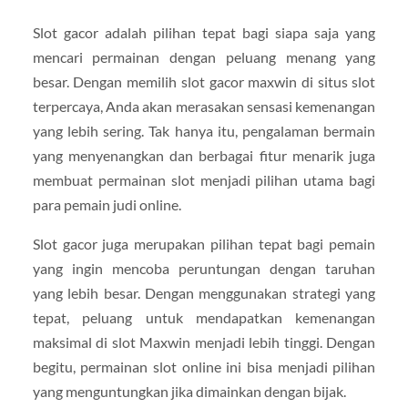
Slot gacor adalah pilihan tepat bagi siapa saja yang
mencari permainan dengan peluang menang yang
besar. Dengan memilih slot gacor maxwin di situs slot
terpercaya, Anda akan merasakan sensasi kemenangan
yang lebih sering. Tak hanya itu, pengalaman bermain
yang menyenangkan dan berbagai fitur menarik juga
membuat permainan slot menjadi pilihan utama bagi
para pemain judi online.
Slot gacor juga merupakan pilihan tepat bagi pemain
yang ingin mencoba peruntungan dengan taruhan
yang lebih besar. Dengan menggunakan strategi yang
tepat, peluang untuk mendapatkan kemenangan
maksimal di slot Maxwin menjadi lebih tinggi. Dengan
begitu, permainan slot online ini bisa menjadi pilihan
yang menguntungkan jika dimainkan dengan bijak.