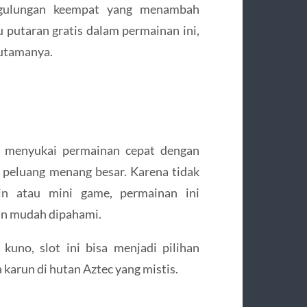
 gulungan keempat yang menambah
u putaran gratis dalam permainan ini,
 utamanya.
 menyukai permainan cepat dengan
peluang menang besar. Karena tidak
spin atau mini game, permainan ini
an mudah dipahami.
uno, slot ini bisa menjadi pilihan
karun di hutan Aztec yang mistis.