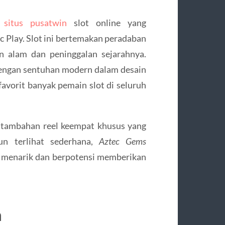
n
situs pusatwin
slot online yang
 Play. Slot ini bertemakan peradaban
n alam dan peninggalan sejarahnya.
engan sentuhan modern dalam desain
favorit banyak pemain slot di seluruh
n tambahan reel keempat khusus yang
un terlihat sederhana,
Aztec Gems
 menarik dan berpotensi memberikan
a