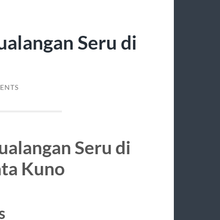
ualangan Seru di
ENTS
ualangan Seru di
ta Kuno
s