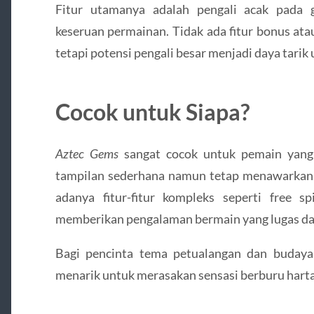
Fitur utamanya adalah pengali acak pada
keseruan permainan. Tidak ada fitur bonus ata
tetapi potensi pengali besar menjadi daya tarik
Cocok untuk Siapa?
Aztec Gems
sangat cocok untuk pemain yang
tampilan sederhana namun tetap menawarkan 
adanya fitur-fitur kompleks seperti free 
memberikan pengalaman bermain yang lugas d
Bagi pencinta tema petualangan dan budaya k
menarik untuk merasakan sensasi berburu harta 