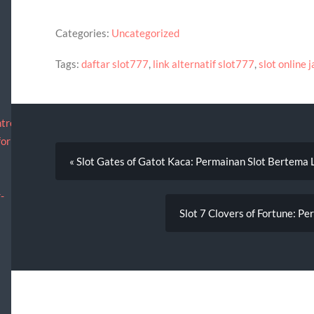
Categories:
Uncategorized
Tags:
daftar slot777
,
link alternatif slot777
,
slot online 
ntro
formation-
« Slot Gates of Gatot Kaca: Permainan Slot Bertema
-
Slot 7 Clovers of Fortune: P