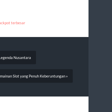
jackpot terbesar
 Legenda Nusantara
ermainan Slot yang Penuh Keberuntungan »