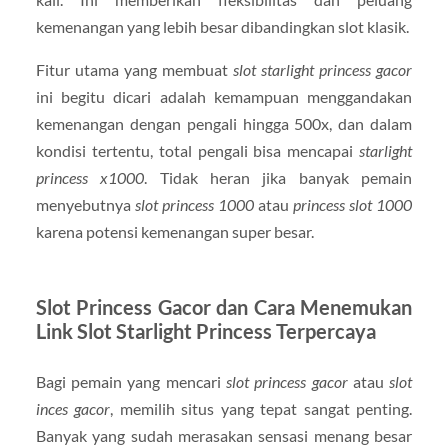
kemenangan yang lebih besar dibandingkan slot klasik.
Fitur utama yang membuat
slot starlight princess gacor
ini begitu dicari adalah kemampuan menggandakan
kemenangan dengan pengali hingga 500x, dan dalam
kondisi tertentu, total pengali bisa mencapai
starlight
princess x1000
. Tidak heran jika banyak pemain
menyebutnya
slot princess 1000
atau
princess slot 1000
karena potensi kemenangan super besar.
Slot Princess Gacor dan Cara Menemukan
Link Slot Starlight Princess Terpercaya
Bagi pemain yang mencari
slot princess gacor
atau
slot
inces gacor
, memilih situs yang tepat sangat penting.
Banyak yang sudah merasakan sensasi menang besar