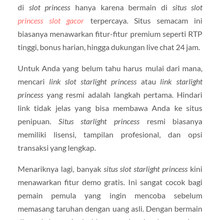
di
slot princess
hanya karena bermain di
situs slot
princess slot gacor
terpercaya. Situs semacam ini
biasanya menawarkan fitur-fitur premium seperti RTP
tinggi, bonus harian, hingga dukungan live chat 24 jam.
Untuk Anda yang belum tahu harus mulai dari mana,
mencari
link slot starlight princess
atau
link starlight
princess
yang resmi adalah langkah pertama. Hindari
link tidak jelas yang bisa membawa Anda ke situs
penipuan.
Situs starlight princess
resmi biasanya
memiliki lisensi, tampilan profesional, dan opsi
transaksi yang lengkap.
Menariknya lagi, banyak
situs slot starlight princess
kini
menawarkan fitur demo gratis. Ini sangat cocok bagi
pemain pemula yang ingin mencoba sebelum
memasang taruhan dengan uang asli. Dengan bermain