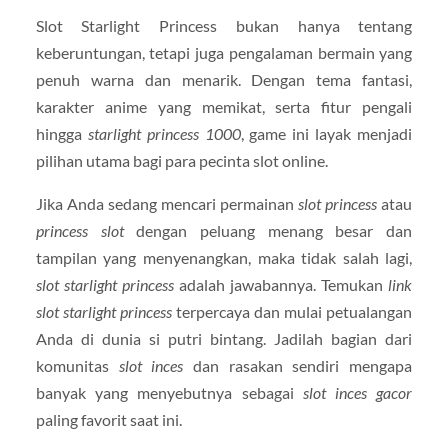
Slot Starlight Princess bukan hanya tentang
keberuntungan, tetapi juga pengalaman bermain yang
penuh warna dan menarik. Dengan tema fantasi,
karakter anime yang memikat, serta fitur pengali
hingga
starlight princess 1000
, game ini layak menjadi
pilihan utama bagi para pecinta slot online.
Jika Anda sedang mencari permainan
slot princess
atau
princess slot
dengan peluang menang besar dan
tampilan yang menyenangkan, maka tidak salah lagi,
slot starlight princess
adalah jawabannya. Temukan
link
slot starlight princess
terpercaya dan mulai petualangan
Anda di dunia si putri bintang. Jadilah bagian dari
komunitas
slot inces
dan rasakan sendiri mengapa
banyak yang menyebutnya sebagai
slot inces gacor
paling favorit saat ini.