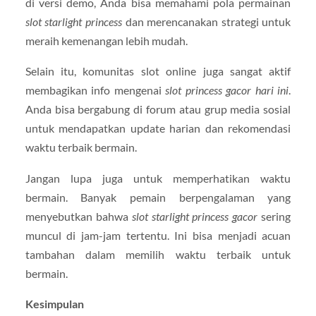
di versi demo, Anda bisa memahami pola permainan
slot starlight princess
dan merencanakan strategi untuk
meraih kemenangan lebih mudah.
Selain itu, komunitas slot online juga sangat aktif
membagikan info mengenai
slot princess gacor hari ini
.
Anda bisa bergabung di forum atau grup media sosial
untuk mendapatkan update harian dan rekomendasi
waktu terbaik bermain.
Jangan lupa juga untuk memperhatikan waktu
bermain. Banyak pemain berpengalaman yang
menyebutkan bahwa
slot starlight princess gacor
sering
muncul di jam-jam tertentu. Ini bisa menjadi acuan
tambahan dalam memilih waktu terbaik untuk
bermain.
Kesimpulan