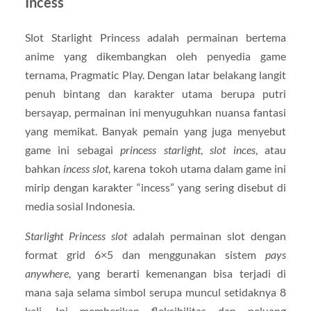
Incess
Slot Starlight Princess adalah permainan bertema
anime yang dikembangkan oleh penyedia game
ternama, Pragmatic Play. Dengan latar belakang langit
penuh bintang dan karakter utama berupa putri
bersayap, permainan ini menyuguhkan nuansa fantasi
yang memikat. Banyak pemain yang juga menyebut
game ini sebagai
princess starlight
,
slot inces
, atau
bahkan
incess slot
, karena tokoh utama dalam game ini
mirip dengan karakter “incess” yang sering disebut di
media sosial Indonesia.
Starlight Princess slot
adalah permainan slot dengan
format grid 6×5 dan menggunakan sistem
pays
anywhere
, yang berarti kemenangan bisa terjadi di
mana saja selama simbol serupa muncul setidaknya 8
kali. Ini memberikan fleksibilitas dan peluang