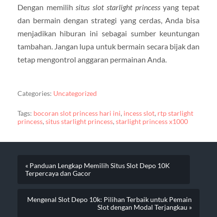
Dengan memilih
situs slot starlight princess
yang tepat
dan bermain dengan strategi yang cerdas, Anda bisa
menjadikan hiburan ini sebagai sumber keuntungan
tambahan. Jangan lupa untuk bermain secara bijak dan
tetap mengontrol anggaran permainan Anda.
Categories:
Uncategorized
Tags:
bocoran slot princess hari ini
,
incess slot
,
rtp starlight
princess
,
situs starlight princess
,
starlight princess x1000
« Panduan Lengkap Memilih Situs Slot Depo 10K
Terpercaya dan Gacor
Mengenal Slot Depo 10k: Pilihan Terbaik untuk Pemain
Slot dengan Modal Terjangkau »