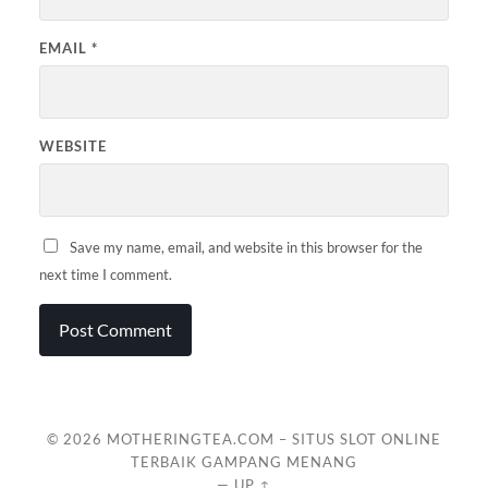
EMAIL
*
WEBSITE
Save my name, email, and website in this browser for the
next time I comment.
© 2026
MOTHERINGTEA.COM – SITUS SLOT ONLINE
TERBAIK GAMPANG MENANG
—
UP ↑