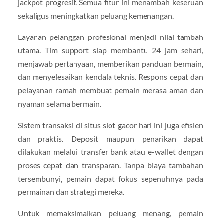
jackpot progresif. Semua fitur ini menambah keseruan
sekaligus meningkatkan peluang kemenangan.
Layanan pelanggan profesional menjadi nilai tambah
utama. Tim support siap membantu 24 jam sehari,
menjawab pertanyaan, memberikan panduan bermain,
dan menyelesaikan kendala teknis. Respons cepat dan
pelayanan ramah membuat pemain merasa aman dan
nyaman selama bermain.
Sistem transaksi di situs slot gacor hari ini juga efisien
dan praktis. Deposit maupun penarikan dapat
dilakukan melalui transfer bank atau e-wallet dengan
proses cepat dan transparan. Tanpa biaya tambahan
tersembunyi, pemain dapat fokus sepenuhnya pada
permainan dan strategi mereka.
Untuk memaksimalkan peluang menang, pemain