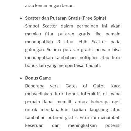
atau kemenangan besar.
Scatter dan Putaran Gratis (Free Spins)
Simbol Scatter dalam permainan ini akan
memicu fitur putaran gratis jika pemain
mendapatkan 3 atau lebih Scatter pada
gulungan. Selama putaran gratis, pemain bisa
mendapatkan tambahan multiplier atau fitur
bonus lain yang memperbesar hadiah.
Bonus Game
Beberapa versi Gates of Gatot Kaca
menyediakan fitur bonus interaktif, di mana
pemain dapat memilih antara beberapa opsi
untuk mendapatkan hadiah langsung atau
tambahan putaran gratis. Fitur ini menambah
keseruan dan meningkatkan potensi