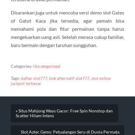
Disarankan juga untuk mencoba versi demo slot Gates
of Gatot Kaca jika tersedia, agar pemain bisa
memahami pola dan fitur permainan tanpa harus
mengeluarkan uang asli. Setelah merasa cukup familiar,
baru bermain dengan taruhan sungguhan.
Categories:
Uncategorized
Tags:
daftar slot777
,
link alternatif slot777
,
slot online
jackpot terbesar
« Situs Mahjong Ways Gacor: Free Spin Nonstop dan
Scatter Hitam Intens
Slot Aztec Gems: Petualangan Seru di Dunia Permata