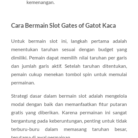
kemenangan.
Cara Bermain Slot Gates of Gatot Kaca
Untuk bermain slot ini, langkah pertama adalah
menentukan taruhan sesuai dengan budget yang
dimiliki. Pemain dapat memilih nilai taruhan per garis
dan jumlah garis aktif. Setelah taruhan ditentukan,
pemain cukup menekan tombol spin untuk memulai
permainan.
Strategi dasar dalam bermain slot adalah mengelola
modal dengan baik dan memanfaatkan fitur putaran
gratis yang diberikan. Karena permainan ini sangat
bergantung pada keberuntungan, penting untuk tidak
terburu-buru dalam memasang taruhan besar,
terutama di awal permainan.