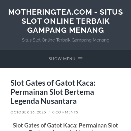
MOTHERINGTEA.COM - SITUS
SLOT ONLINE TERBAIK
GAMPANG MENANG
Situs Slot Online Terbaik Gampang Menang
SHOW MENU
Slot Gates of Gatot Kaca:
Permainan Slot Bertema
Legenda Nusantara
OCTOBER 16, 2025
/
0 COMMENTS
Slot Gates of Gatot Kaca: Permainan Slot