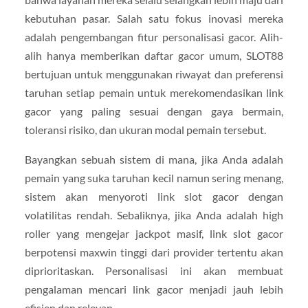
kebutuhan pasar. Salah satu fokus inovasi mereka
adalah pengembangan fitur personalisasi gacor. Alih-
alih hanya memberikan daftar gacor umum, SLOT88
bertujuan untuk menggunakan riwayat dan preferensi
taruhan setiap pemain untuk merekomendasikan link
gacor yang paling sesuai dengan gaya bermain,
toleransi risiko, dan ukuran modal pemain tersebut.
Bayangkan sebuah sistem di mana, jika Anda adalah
pemain yang suka taruhan kecil namun sering menang,
sistem akan menyoroti link slot gacor dengan
volatilitas rendah. Sebaliknya, jika Anda adalah high
roller yang mengejar jackpot masif, link slot gacor
berpotensi maxwin tinggi dari provider tertentu akan
diprioritaskan. Personalisasi ini akan membuat
pengalaman mencari link gacor menjadi jauh lebih
efisien dan relevan.