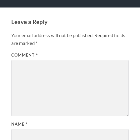
Leave a Reply
Your email address will not be published.
Required fields
are marked
*
COMMENT
*
NAME
*