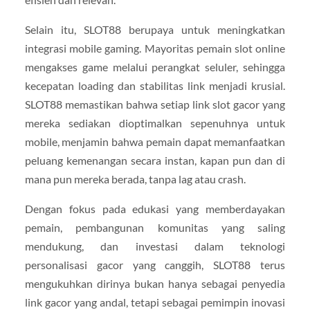
Selain itu, SLOT88 berupaya untuk meningkatkan
integrasi mobile gaming. Mayoritas pemain slot online
mengakses game melalui perangkat seluler, sehingga
kecepatan loading dan stabilitas link menjadi krusial.
SLOT88 memastikan bahwa setiap link slot gacor yang
mereka sediakan dioptimalkan sepenuhnya untuk
mobile, menjamin bahwa pemain dapat memanfaatkan
peluang kemenangan secara instan, kapan pun dan di
mana pun mereka berada, tanpa lag atau crash.
Dengan fokus pada edukasi yang memberdayakan
pemain, pembangunan komunitas yang saling
mendukung, dan investasi dalam teknologi
personalisasi gacor yang canggih, SLOT88 terus
mengukuhkan dirinya bukan hanya sebagai penyedia
link gacor yang andal, tetapi sebagai pemimpin inovasi