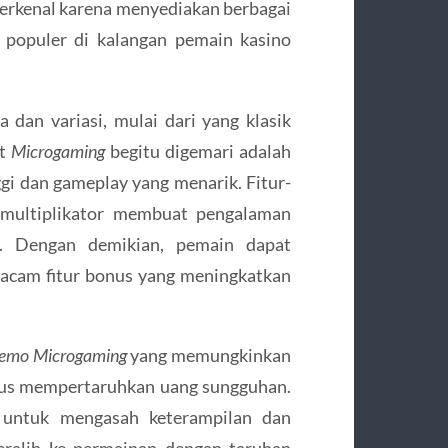
erkenal karena menyediakan berbagai
 populer di kalangan pemain kasino
 dan variasi, mulai dari yang klasik
ot
Microgaming
begitu digemari adalah
ggi dan gameplay yang menarik. Fitur-
an multiplikator membuat pengalaman
. Dengan demikian, pemain dapat
acam fitur bonus yang meningkatkan
demo Microgaming
yang memungkinkan
rus mempertaruhkan uang sungguhan.
 untuk mengasah keterampilan dan