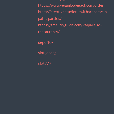
https://www.veganbodegact.com/order
https://creativestudiofunwithart.com/sip-
paint-parties/
https://smallfryguide.com/valparaiso-
restaurants/
depo 10k
slot jepang
slot777