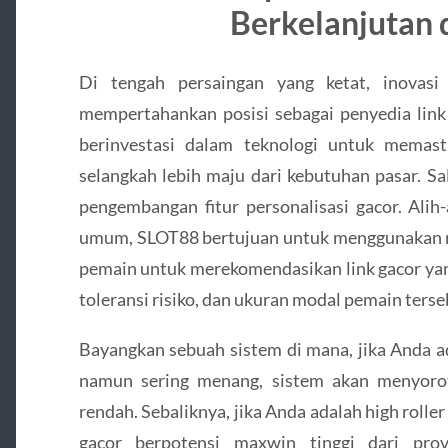
Berkelanjutan 
Di tengah persaingan yang ketat, inovasi
mempertahankan posisi sebagai penyedia link
berinvestasi dalam teknologi untuk memas
selangkah lebih maju dari kebutuhan pasar. Sa
pengembangan fitur personalisasi gacor. Alih
umum, SLOT88 bertujuan untuk menggunakan ri
pemain untuk merekomendasikan link gacor yan
toleransi risiko, dan ukuran modal pemain terse
Bayangkan sebuah sistem di mana, jika Anda a
namun sering menang, sistem akan menyoroti 
rendah. Sebaliknya, jika Anda adalah high roller
gacor berpotensi maxwin tinggi dari provi