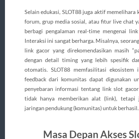
Selain edukasi, SLOT88 juga aktif memelihara 
forum, grup media sosial, atau fitur live chat 
berbagi pengalaman real-time mengenai lin
Interaksi ini sangat berharga. Misalnya, seor
link gacor yang direkomendasikan masih “pan
dengan detail timing yang lebih spesifik da
otomatis. SLOT88 memfasilitasi ekosistem 
feedback dari komunitas dapat digunakan 
penyebaran informasi tentang link slot gaco
tidak hanya memberikan alat (link), tetap
jaringan pendukung (komunitas) untuk berhasil.
Masa Depan Akses Slo