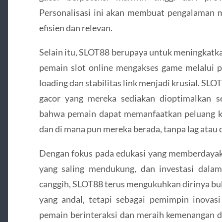
Personalisasi ini akan membuat pengalaman me
efisien dan relevan.
Selain itu, SLOT88 berupaya untuk meningkatka
pemain slot online mengakses game melalui pe
loading dan stabilitas link menjadi krusial. SL
gacor yang mereka sediakan dioptimalkan 
bahwa pemain dapat memanfaatkan peluang k
dan di mana pun mereka berada, tanpa lag atau 
Dengan fokus pada edukasi yang memberdaya
yang saling mendukung, dan investasi dalam 
canggih, SLOT88 terus mengukuhkan dirinya buk
yang andal, tetapi sebagai pemimpin inova
pemain berinteraksi dan meraih kemenangan d