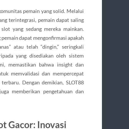
komunitas pemain yang solid. Melalui
yang terintegrasi, pemain dapat saling
k slot yang sedang mereka mainkan.
ang pemain dapat mengonfirmasi apakah
as” atau telah “dingin,” seringkali
ripada yang disediakan oleh sistem
ini, memastikan bahwa insight dan
untuk memvalidasi dan mempercepat
r terbaru. Dengan demikian, SLOT88
i juga memberikan pengetahuan dan
t Gacor: Inovasi