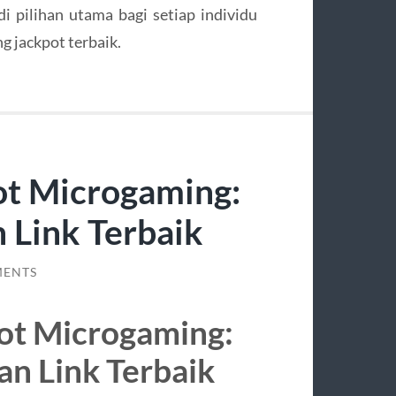
pilihan utama bagi setiap individu
g jackpot terbaik.
ot Microgaming:
 Link Terbaik
MENTS
lot Microgaming:
n Link Terbaik