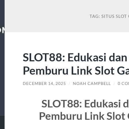
TAG:
SITUS SLOT
OM
SLOT88: Edukasi dan
Pemburu Link Slot G
DECEMBER 14, 2025
/
NOAH CAMPBELL
/
0 C
SLOT88: Edukasi 
Pemburu Link Slot