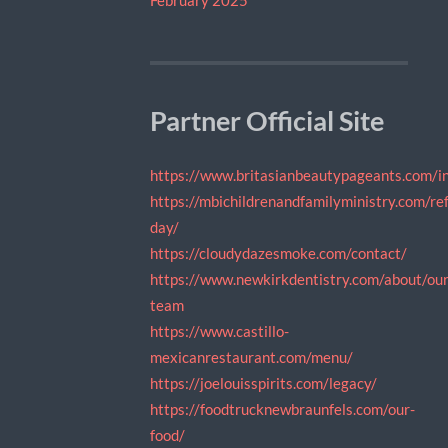
Partner Official Site
https://www.britasianbeautypageants.com/i
https://mbichildrenandfamilyministry.com/re
day/
https://cloudydazesmoke.com/contact/
https://www.newkirkdentistry.com/about/our
team
https://www.castillo-
mexicanrestaurant.com/menu/
https://joelouisspirits.com/legacy/
https://foodtrucknewbraunfels.com/our-
food/