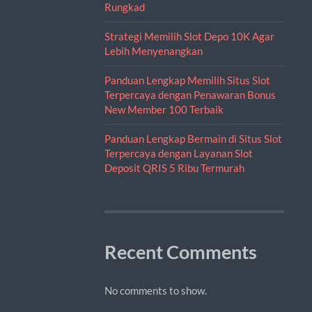
Rungkad
Strategi Memilih Slot Depo 10K Agar
Lebih Menyenangkan
Panduan Lengkap Memilih Situs Slot
Terpercaya dengan Penawaran Bonus
New Member 100 Terbaik
Panduan Lengkap Bermain di Situs Slot
Terpercaya dengan Layanan Slot
Deposit QRIS 5 Ribu Termurah
Recent Comments
No comments to show.