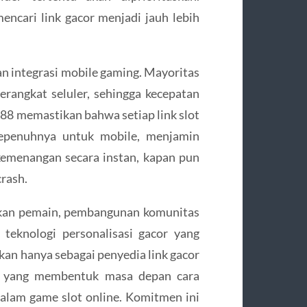
ncari link gacor menjadi jauh lebih
n integrasi mobile gaming. Mayoritas
rangkat seluler, sehingga kecepatan
OT88 memastikan bahwa setiap link slot
sepenuhnya untuk mobile, menjamin
emenangan secara instan, kapan pun
crash.
kan pemain, pembangunan komunitas
teknologi personalisasi gacor yang
an hanya sebagai penyedia link gacor
si yang membentuk masa depan cara
alam game slot online. Komitmen ini