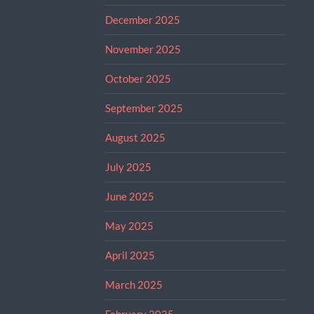
December 2025
November 2025
October 2025
September 2025
August 2025
July 2025
June 2025
May 2025
April 2025
March 2025
February 2025