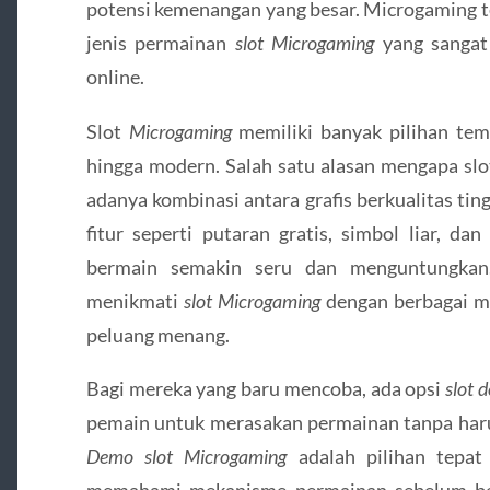
potensi kemenangan yang besar. Microgaming t
jenis permainan
slot Microgaming
yang sangat
online.
Slot
Microgaming
memiliki banyak pilihan tema
hingga modern. Salah satu alasan mengapa sl
adanya kombinasi antara grafis berkualitas tin
fitur seperti putaran gratis, simbol liar, d
bermain semakin seru dan menguntungkan
menikmati
slot Microgaming
dengan berbagai m
peluang menang.
Bagi mereka yang baru mencoba, ada opsi
slot 
pemain untuk merasakan permainan tanpa ha
Demo slot Microgaming
adalah pilihan tepat