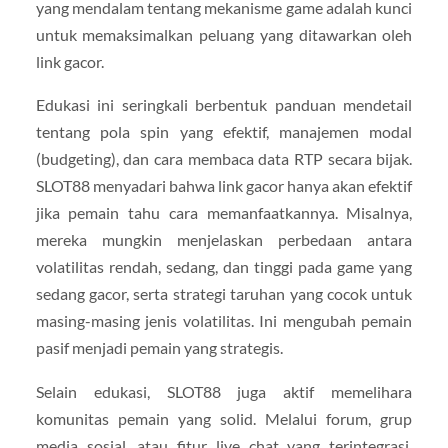
yang mendalam tentang mekanisme game adalah kunci
untuk memaksimalkan peluang yang ditawarkan oleh
link gacor.
Edukasi ini seringkali berbentuk panduan mendetail
tentang pola spin yang efektif, manajemen modal
(budgeting), dan cara membaca data RTP secara bijak.
SLOT88 menyadari bahwa link gacor hanya akan efektif
jika pemain tahu cara memanfaatkannya. Misalnya,
mereka mungkin menjelaskan perbedaan antara
volatilitas rendah, sedang, dan tinggi pada game yang
sedang gacor, serta strategi taruhan yang cocok untuk
masing-masing jenis volatilitas. Ini mengubah pemain
pasif menjadi pemain yang strategis.
Selain edukasi, SLOT88 juga aktif memelihara
komunitas pemain yang solid. Melalui forum, grup
media sosial, atau fitur live chat yang terintegrasi,