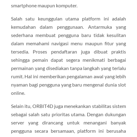
smartphone maupun komputer.
Salah satu keunggulan utama platform ini adalah
kemudahan dalam penggunaan. Antarmuka yang
sederhana membuat pengguna baru tidak kesulitan
dalam memahami navigasi menu maupun fitur yang
tersedia. Proses pendaftaran juga dibuat praktis
sehingga pemain dapat segera menikmati berbagai
permainan yang disediakan tanpa langkah yang terlalu
rumit. Hal ini memberikan pengalaman awal yang lebih
nyaman bagi pengguna yang baru mengenal dunia slot
online.
Selain itu, ORBIT4D juga menekankan stabilitas sistem
sebagai salah satu prioritas utama. Dengan dukungan
server yang dirancang untuk menangani banyak
pengguna secara bersamaan, platform ini berusaha