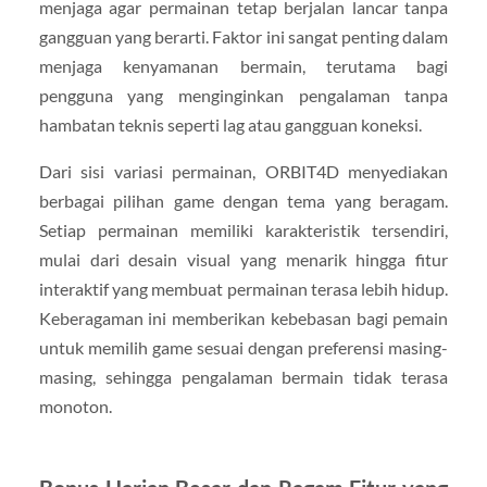
menjaga agar permainan tetap berjalan lancar tanpa
gangguan yang berarti. Faktor ini sangat penting dalam
menjaga kenyamanan bermain, terutama bagi
pengguna yang menginginkan pengalaman tanpa
hambatan teknis seperti lag atau gangguan koneksi.
Dari sisi variasi permainan, ORBIT4D menyediakan
berbagai pilihan game dengan tema yang beragam.
Setiap permainan memiliki karakteristik tersendiri,
mulai dari desain visual yang menarik hingga fitur
interaktif yang membuat permainan terasa lebih hidup.
Keberagaman ini memberikan kebebasan bagi pemain
untuk memilih game sesuai dengan preferensi masing-
masing, sehingga pengalaman bermain tidak terasa
monoton.