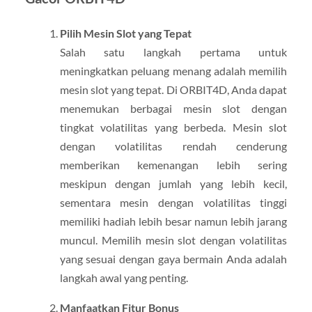
Pilih Mesin Slot yang Tepat
Salah satu langkah pertama untuk
meningkatkan peluang menang adalah memilih
mesin slot yang tepat. Di ORBIT4D, Anda dapat
menemukan berbagai mesin slot dengan
tingkat volatilitas yang berbeda. Mesin slot
dengan volatilitas rendah cenderung
memberikan kemenangan lebih sering
meskipun dengan jumlah yang lebih kecil,
sementara mesin dengan volatilitas tinggi
memiliki hadiah lebih besar namun lebih jarang
muncul. Memilih mesin slot dengan volatilitas
yang sesuai dengan gaya bermain Anda adalah
langkah awal yang penting.
Manfaatkan Fitur Bonus