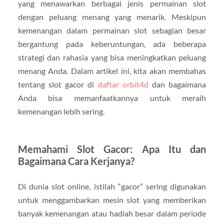
yang menawarkan berbagai jenis permainan slot
dengan peluang menang yang menarik. Meskipun
kemenangan dalam permainan slot sebagian besar
bergantung pada keberuntungan, ada beberapa
strategi dan rahasia yang bisa meningkatkan peluang
menang Anda. Dalam artikel ini, kita akan membahas
tentang slot gacor di
daftar orbit4d
dan bagaimana
Anda bisa memanfaatkannya untuk meraih
kemenangan lebih sering.
Memahami Slot Gacor: Apa Itu dan
Bagaimana Cara Kerjanya?
Di dunia slot online, istilah “gacor” sering digunakan
untuk menggambarkan mesin slot yang memberikan
banyak kemenangan atau hadiah besar dalam periode