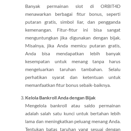
Banyak permainan slot di ORBIT4D
menawarkan berbagai fitur bonus, seperti
putaran gratis, simbol liar, dan pengganda
kemenangan. Fitur-fitur ini bisa sangat
menguntungkan jika digunakan dengan bijak.
Misalnya, jika Anda memicu putaran gratis,
Anda bisa mendapatkan lebih banyak
kesempatan untuk menang tanpa harus
mengeluarkan taruhan tambahan. Selalu
perhatikan syarat dan ketentuan untuk
memanfaatkan fitur bonus sebaik-baiknya.
Kelola Bankroll Anda dengan Bijak
Mengelola bankroll atau saldo permainan
adalah salah satu kunci untuk bertahan lebih
lama dan meningkatkan peluang menang Anda.
Tentukan batas taruhan yang sesuai dengan