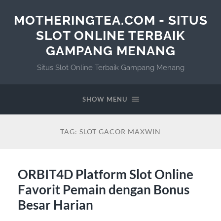
MOTHERINGTEA.COM - SITUS
SLOT ONLINE TERBAIK
GAMPANG MENANG
Situs Slot Online Terbaik Gampang Menang
SHOW MENU
TAG:
SLOT GACOR MAXWIN
ORBIT4D Platform Slot Online
Favorit Pemain dengan Bonus
Besar Harian