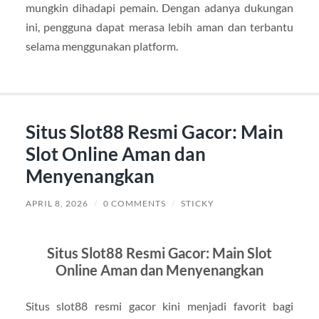
mungkin dihadapi pemain. Dengan adanya dukungan
ini, pengguna dapat merasa lebih aman dan terbantu
selama menggunakan platform.
Situs Slot88 Resmi Gacor: Main
Slot Online Aman dan
Menyenangkan
APRIL 8, 2026
/
0 COMMENTS
/
STICKY
Situs Slot88 Resmi Gacor: Main Slot
Online Aman dan Menyenangkan
Situs slot88 resmi gacor kini menjadi favorit bagi