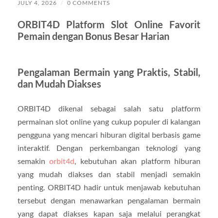
JULY 4, 2026
/
0 COMMENTS
ORBIT4D Platform Slot Online Favorit
Pemain dengan Bonus Besar Harian
Pengalaman Bermain yang Praktis, Stabil,
dan Mudah Diakses
ORBIT4D dikenal sebagai salah satu platform
permainan slot online yang cukup populer di kalangan
pengguna yang mencari hiburan digital berbasis game
interaktif. Dengan perkembangan teknologi yang
semakin
orbit4d
, kebutuhan akan platform hiburan
yang mudah diakses dan stabil menjadi semakin
penting. ORBIT4D hadir untuk menjawab kebutuhan
tersebut dengan menawarkan pengalaman bermain
yang dapat diakses kapan saja melalui perangkat