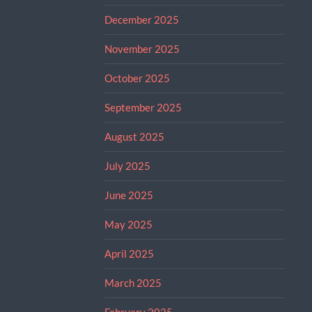
December 2025
November 2025
October 2025
September 2025
August 2025
July 2025
June 2025
May 2025
April 2025
March 2025
February 2025