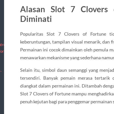
Alasan Slot 7 Clovers
Diminati
Popularitas Slot 7 Clovers of Fortune ti
keberuntungan, tampilan visual menarik, dan 
ntro
Permainan ini cocok dimainkan oleh pemula 
formation-
menawarkan mekanisme yang sederhana namun
Selain itu, simbol daun semanggi yang menja
-
tersendiri. Banyak pemain merasa tertarik
diangkat dalam permainan ini. Ditambah dengan
Slot 7 Clovers of Fortune mampu menghadirka
penuh kejutan bagi para penggemar permainan s