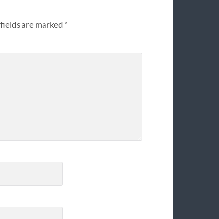
fields are marked
*