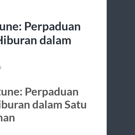
rtune: Perpaduan
Hiburan dalam
S
rtune: Perpaduan
buran dalam Satu
nan