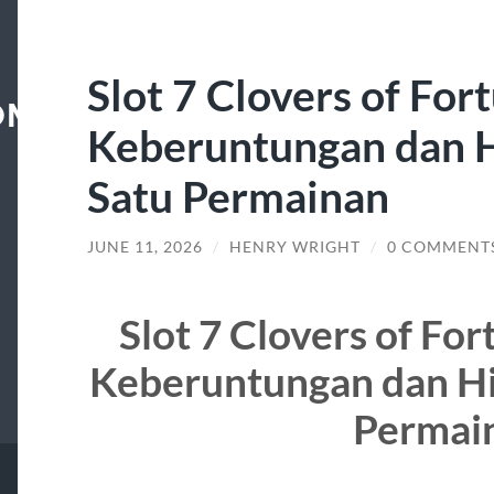
Slot 7 Clovers of Fo
OM
Keberuntungan dan 
Satu Permainan
JUNE 11, 2026
/
HENRY WRIGHT
/
0 COMMENT
Slot 7 Clovers of Fo
Keberuntungan dan Hi
Permai