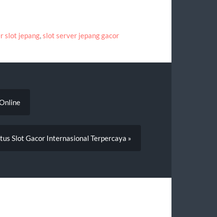
r slot jepang
,
slot server jepang gacor
 Online
Situs Slot Gacor Internasional Terpercaya »