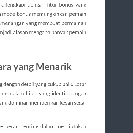
g dilengkapi dengan fitur bonus yang
pa mode bonus memungkinkan pemain
 kemenangan yang membuat permainan
menjadi alasan mengapa banyak pemain
uara yang Menarik
g dengan detail yang cukup baik. Latar
nsa alam hijau yang identik dengan
yang dominan memberikan kesan segar
a berperan penting dalam menciptakan