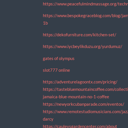
https://www.peacefulmindmassage.org/techn
https://www.bespokegraceblog.com/blog/jam
1b
https://dekofurniture.com/kitchen-set/
https://www.iycbeylikduzu.org/yurdumuz/
gates of olympus
slot777 online
https://adventurelagoontx.com/pricing/
https://tastebluemountaincoffee.com/collect
jamaica-blue-mountain-no-1-coffee
https://newyorkcubanparade.com/eventos/
https://www.remotestudiomusicians.com/jaz
darcy
https://cauleysgardencenter.com/about