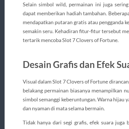
Selain simbol wild, permainan ini juga serin
dapat memberikan hadiah tambahan. Bebera
mendapatkan putaran gratis atau pengganda
semakin seru. Kehadiran fitur-fitur tersebut 
tertarik mencoba Slot 7 Clovers of Fortune.
Desain Grafis dan Efek S
Visual dalam Slot 7 Clovers of Fortune dirancan
belakang permainan biasanya menampilkan nua
simbol semanggi keberuntungan. Warna hijau 
dan nyaman di mata selama bermain.
Tidak hanya dari segi grafis, efek suara jug