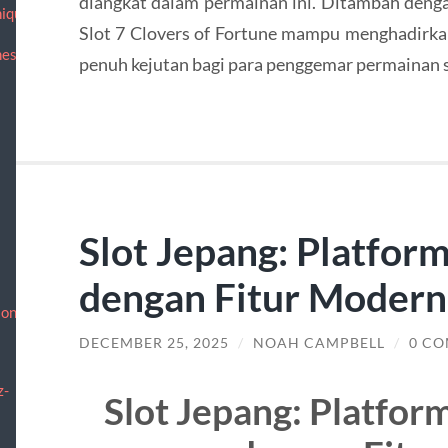
diangkat dalam permainan ini. Ditambah dengan
iques/
Slot 7 Clovers of Fortune mampu menghadirka
es-
penuh kejutan bagi para penggemar permainan s
Slot Jepang: Platform
dengan Fitur Modern
ions/100-
DECEMBER 25, 2025
/
NOAH CAMPBELL
/
0 C
z-
Slot Jepang: Platfor