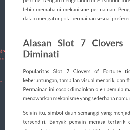
penting. Dengan mengetahui fungsi simbol khu
lebih memahami mekanisme permainan. Peng
dalam mengatur pola permainan sesuai prefere
Alasan Slot 7 Clovers
ntro
Diminati
formation-
Popularitas Slot 7 Clovers of Fortune ti
keberuntungan, tampilan visual menarik, dan 
-
Permainan ini cocok dimainkan oleh pemula 
menawarkan mekanisme yang sederhana namun
Selain itu, simbol daun semanggi yang menja
tersendiri. Banyak pemain merasa tertarik