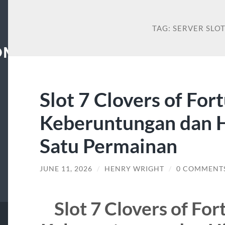
TAG:
SERVER SLO
OM
Slot 7 Clovers of Fo
Keberuntungan dan 
Satu Permainan
JUNE 11, 2026
/
HENRY WRIGHT
/
0 COMMENT
Slot 7 Clovers of Fo