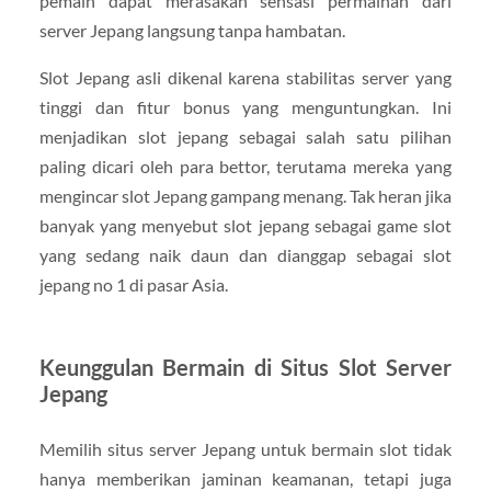
pemain dapat merasakan sensasi permainan dari
server Jepang langsung tanpa hambatan.
Slot Jepang asli dikenal karena stabilitas server yang
tinggi dan fitur bonus yang menguntungkan. Ini
menjadikan slot jepang sebagai salah satu pilihan
paling dicari oleh para bettor, terutama mereka yang
mengincar slot Jepang gampang menang. Tak heran jika
banyak yang menyebut slot jepang sebagai game slot
yang sedang naik daun dan dianggap sebagai slot
jepang no 1 di pasar Asia.
Keunggulan Bermain di Situs Slot Server
Jepang
Memilih situs server Jepang untuk bermain slot tidak
hanya memberikan jaminan keamanan, tetapi juga