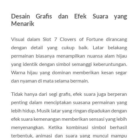
Desain Grafis dan Efek Suara yang
Menarik
Visual dalam Slot 7 Clovers of Fortune dirancang
dengan detail yang cukup baik. Latar belakang
permainan biasanya menampilkan nuansa alam hijau
yang identik dengan simbol semanggi keberuntungan.
Warna hijau yang dominan memberikan kesan segar
dan nyaman di mata selama bermain.
Tidak hanya dari segi grafis, efek suara juga berperan
penting dalam menciptakan suasana permainan yang
lebih hidup. Musik latar yang ringan dipadukan dengan
efek suara kemenangan memberikan sensasi yang lebih
menyenangkan. Ketika kombinasi simbol berhasil
terbentuk, animasi dan suara yang muncul mampu