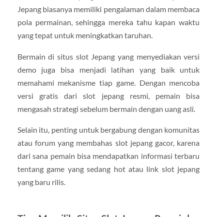
Jepang biasanya memiliki pengalaman dalam membaca
pola permainan, sehingga mereka tahu kapan waktu
yang tepat untuk meningkatkan taruhan.
Bermain di situs slot Jepang yang menyediakan versi
demo juga bisa menjadi latihan yang baik untuk
memahami mekanisme tiap game. Dengan mencoba
versi gratis dari slot jepang resmi, pemain bisa
mengasah strategi sebelum bermain dengan uang asli.
Selain itu, penting untuk bergabung dengan komunitas
atau forum yang membahas slot jepang gacor, karena
dari sana pemain bisa mendapatkan informasi terbaru
tentang game yang sedang hot atau link slot jepang
yang baru rilis.