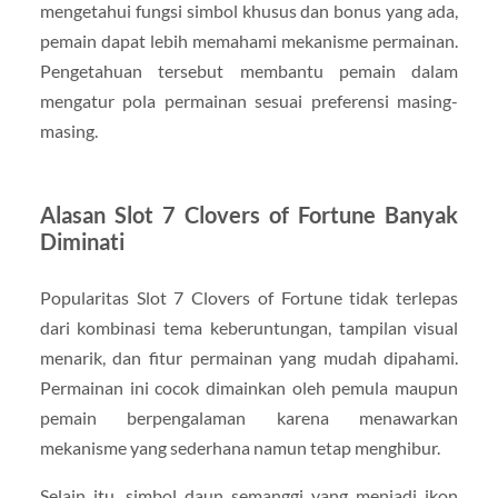
mengetahui fungsi simbol khusus dan bonus yang ada,
pemain dapat lebih memahami mekanisme permainan.
Pengetahuan tersebut membantu pemain dalam
mengatur pola permainan sesuai preferensi masing-
masing.
Alasan Slot 7 Clovers of Fortune Banyak
Diminati
Popularitas Slot 7 Clovers of Fortune tidak terlepas
dari kombinasi tema keberuntungan, tampilan visual
menarik, dan fitur permainan yang mudah dipahami.
Permainan ini cocok dimainkan oleh pemula maupun
pemain berpengalaman karena menawarkan
mekanisme yang sederhana namun tetap menghibur.
Selain itu, simbol daun semanggi yang menjadi ikon