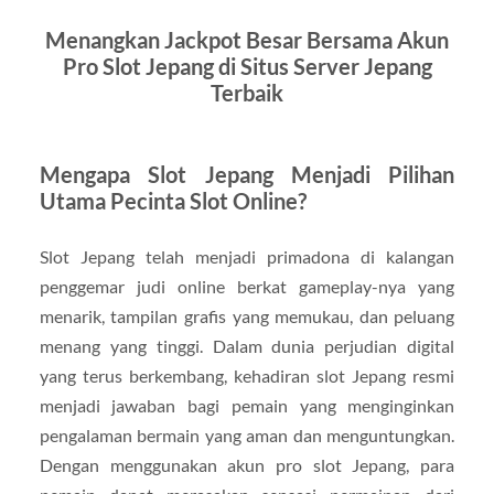
Menangkan Jackpot Besar Bersama Akun
Pro Slot Jepang di Situs Server Jepang
Terbaik
Mengapa Slot Jepang Menjadi Pilihan
Utama Pecinta Slot Online?
Slot Jepang telah menjadi primadona di kalangan
penggemar judi online berkat gameplay-nya yang
menarik, tampilan grafis yang memukau, dan peluang
menang yang tinggi. Dalam dunia perjudian digital
yang terus berkembang, kehadiran slot Jepang resmi
menjadi jawaban bagi pemain yang menginginkan
pengalaman bermain yang aman dan menguntungkan.
Dengan menggunakan akun pro slot Jepang, para