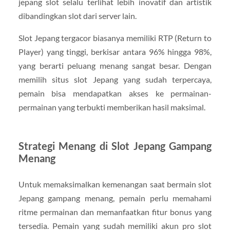
jepang slot selalu terlihat lebih inovatif dan artistik
dibandingkan slot dari server lain.
Slot Jepang tergacor biasanya memiliki RTP (Return to
Player) yang tinggi, berkisar antara 96% hingga 98%,
yang berarti peluang menang sangat besar. Dengan
memilih situs slot Jepang yang sudah terpercaya,
pemain bisa mendapatkan akses ke permainan-
permainan yang terbukti memberikan hasil maksimal.
Strategi Menang di Slot Jepang Gampang
Menang
Untuk memaksimalkan kemenangan saat bermain slot
Jepang gampang menang, pemain perlu memahami
ritme permainan dan memanfaatkan fitur bonus yang
tersedia. Pemain yang sudah memiliki akun pro slot