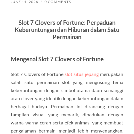
JUNE 11, 2026
/
0 COMMENTS
Slot 7 Clovers of Fortune: Perpaduan
Keberuntungan dan Hiburan dalam Satu
Permainan
Mengenal Slot 7 Clovers of Fortune
Slot 7 Clovers of Fortune
slot situs jepang
merupakan
salah satu permainan slot yang mengusung tema
keberuntungan dengan simbol utama daun semanggi
atau clover yang identik dengan keberuntungan dalam
berbagai budaya. Permainan ini dirancang dengan
tampilan visual yang menarik, dipadukan dengan
warna-warna cerah serta efek animasi yang membuat
pengalaman bermain menjadi lebih menyenangkan.