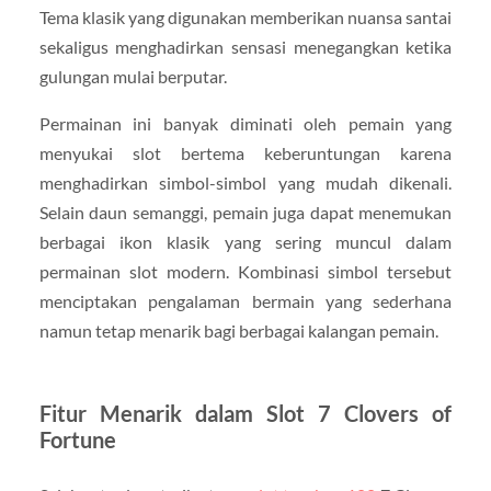
Tema klasik yang digunakan memberikan nuansa santai
sekaligus menghadirkan sensasi menegangkan ketika
gulungan mulai berputar.
Permainan ini banyak diminati oleh pemain yang
menyukai slot bertema keberuntungan karena
menghadirkan simbol-simbol yang mudah dikenali.
Selain daun semanggi, pemain juga dapat menemukan
berbagai ikon klasik yang sering muncul dalam
permainan slot modern. Kombinasi simbol tersebut
menciptakan pengalaman bermain yang sederhana
namun tetap menarik bagi berbagai kalangan pemain.
Fitur Menarik dalam Slot 7 Clovers of
Fortune