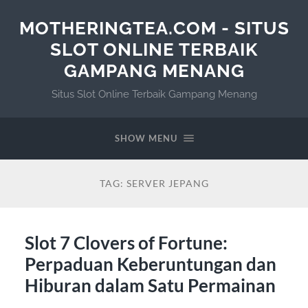
MOTHERINGTEA.COM - SITUS
SLOT ONLINE TERBAIK
GAMPANG MENANG
Situs Slot Online Terbaik Gampang Menang
SHOW MENU
TAG:
SERVER JEPANG
Slot 7 Clovers of Fortune:
Perpaduan Keberuntungan dan
Hiburan dalam Satu Permainan