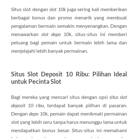
Situs slot dengan
slot 10k
juga sering kali memberikan
berbagai bonus dan promo menarik yang membuat
pengalaman bermain semakin menyenangkan. Dengan
menawarkan
slot depo 10k
, situs-situs ini memberi
peluang bagi pemain untuk bermain lebih lama dan
menjelajahi lebih banyak permainan.
Situs Slot Deposit 10 Ribu: Pilihan Ideal
untuk Pecinta Slot
Bagi mereka yang mencari situs dengan opsi
situs slot
deposit 10 ribu
, terdapat banyak pilihan di pasaran.
Dengan
depo 10k
, pemain dapat menikmati permainan
slot yang lebih seru tanpa harus menunggu lama untuk
mendapatkan bonus besar. Situs-situs ini memahami