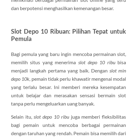
dan berpotensi menghasilkan kemenangan besar.
Slot Depo 10 Ribuan: Pilihan Tepat untuk
Pemula
Bagi pemula yang baru ingin mencoba permainan slot,
memilih situs yang menerima
slot depo 10 ribu
bisa
menjadi langkah pertama yang baik. Dengan
slot min
depo 10k
, pemain tidak perlu khawatir mengenai modal
yang terlalu besar. Ini memberi mereka kesempatan
untuk belajar dan merasakan sensasi bermain slot
tanpa perlu mengeluarkan uang banyak.
Selain itu,
slot depo 10 ribu
juga memberi fleksibilitas
bagi pemain untuk mencoba berbagai permainan
dengan taruhan yang rendah. Pemain bisa memilih dari