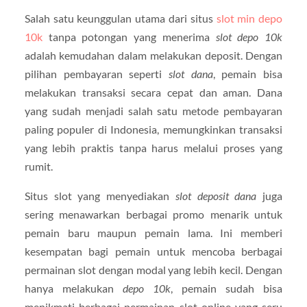
Salah satu keunggulan utama dari situs
slot min depo
10k
tanpa potongan
yang menerima
slot depo 10k
adalah kemudahan dalam melakukan deposit. Dengan
pilihan pembayaran seperti
slot dana
, pemain bisa
melakukan transaksi secara cepat dan aman. Dana
yang sudah menjadi salah satu metode pembayaran
paling populer di Indonesia, memungkinkan transaksi
yang lebih praktis tanpa harus melalui proses yang
rumit.
Situs slot yang menyediakan
slot deposit dana
juga
sering menawarkan berbagai promo menarik untuk
pemain baru maupun pemain lama. Ini memberi
kesempatan bagi pemain untuk mencoba berbagai
permainan slot dengan modal yang lebih kecil. Dengan
hanya melakukan
depo 10k
, pemain sudah bisa
menikmati berbagai permainan slot online yang seru