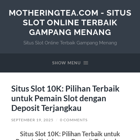
MOTHERINGTEA.COM - SITUS
SLOT ONLINE TERBAIK
GAMPANG MENANG
Situs Slot Online Terbaik Gampang Menang
SHOW MENU
Situs Slot 10K: Pilihan Terbaik
untuk Pemain Slot dengan
Deposit Terjangkau
SEPTEMBER 19, 2025
/
0 COMMENTS
Situs Slot 10K: Pilihan Terbaik untuk