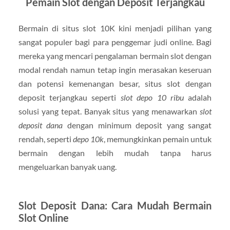
Pemain Slot dengan Deposit Terjangkau
Bermain di situs slot 10K kini menjadi pilihan yang
sangat populer bagi para penggemar judi online. Bagi
mereka yang mencari pengalaman bermain slot dengan
modal rendah namun tetap ingin merasakan keseruan
dan potensi kemenangan besar, situs slot dengan
deposit terjangkau seperti
slot depo 10 ribu
adalah
solusi yang tepat. Banyak situs yang menawarkan
slot
deposit dana
dengan minimum deposit yang sangat
rendah, seperti
depo 10k
, memungkinkan pemain untuk
bermain dengan lebih mudah tanpa harus
mengeluarkan banyak uang.
Slot Deposit Dana: Cara Mudah Bermain
Slot Online