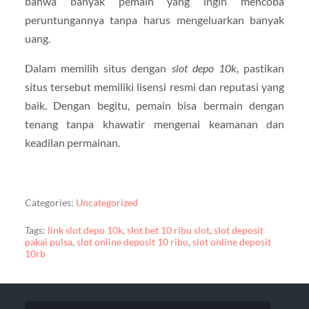
bahwa banyak pemain yang ingin mencoba
peruntungannya tanpa harus mengeluarkan banyak
uang.
Dalam memilih situs dengan
slot depo 10k
, pastikan
situs tersebut memiliki lisensi resmi dan reputasi yang
baik. Dengan begitu, pemain bisa bermain dengan
tenang tanpa khawatir mengenai keamanan dan
keadilan permainan.
Categories:
Uncategorized
Tags:
link slot depo 10k
,
slot bet 10 ribu slot
,
slot deposit
pakai pulsa
,
slot online deposit 10 ribu
,
slot online deposit
10rb