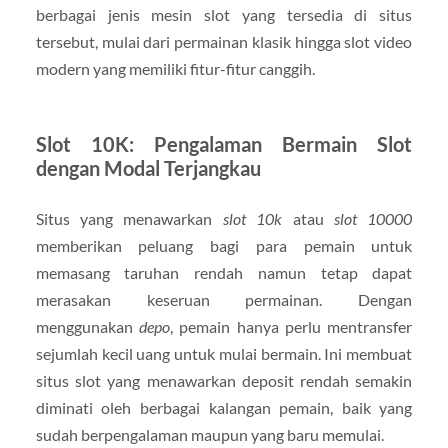
berbagai jenis mesin slot yang tersedia di situs
tersebut, mulai dari permainan klasik hingga slot video
modern yang memiliki fitur-fitur canggih.
Slot 10K: Pengalaman Bermain Slot
dengan Modal Terjangkau
Situs yang menawarkan
slot 10k
atau
slot 10000
memberikan peluang bagi para pemain untuk
memasang taruhan rendah namun tetap dapat
merasakan keseruan permainan. Dengan
menggunakan
depo
, pemain hanya perlu mentransfer
sejumlah kecil uang untuk mulai bermain. Ini membuat
situs slot yang menawarkan deposit rendah semakin
diminati oleh berbagai kalangan pemain, baik yang
sudah berpengalaman maupun yang baru memulai.