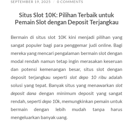
SEPTEMBER 19, 2025
/
0 COMMENTS
Situs Slot 10K: Pilihan Terbaik untuk
Pemain Slot dengan Deposit Terjangkau
Bermain di situs slot 10K kini menjadi pilihan yang
sangat populer bagi para penggemar judi online. Bagi
mereka yang mencari pengalaman bermain slot dengan
modal rendah namun tetap ingin merasakan keseruan
dan potensi kemenangan besar, situs slot dengan
deposit terjangkau seperti
slot depo 10 ribu
adalah
solusi yang tepat. Banyak situs yang menawarkan
slot
deposit dana
dengan minimum deposit yang sangat
rendah, seperti
depo 10k
, memungkinkan pemain untuk
bermain dengan lebih mudah tanpa harus
mengeluarkan banyak uang.