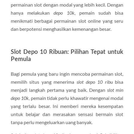
permainan slot dengan modal yang lebih kecil. Dengan
hanya melakukan
depo 10k
, pemain sudah bisa
menikmati berbagai permainan slot online yang seru
dan berpotensi menghasilkan kemenangan besar.
Slot Depo 10 Ribuan: Pilihan Tepat untuk
Pemula
Bagi pemula yang baru ingin mencoba permainan slot,
memilih situs yang menerima
slot depo 10 ribu
bisa
menjadi langkah pertama yang baik. Dengan
slot min
depo 10k
, pemain tidak perlu khawatir mengenai modal
yang terlalu besar. Ini memberi mereka kesempatan
untuk belajar dan merasakan sensasi bermain slot
tanpa perlu mengeluarkan uang banyak.