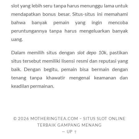
slot yang lebih seru tanpa harus menunggu lama untuk
mendapatkan bonus besar. Situs-situs ini memahami
bahwa banyak pemain yang ingin mencoba
peruntungannya tanpa harus mengeluarkan banyak
uang.
Dalam memilih situs dengan
slot depo 10k
, pastikan
situs tersebut memiliki lisensi resmi dan reputasi yang
baik. Dengan begitu, pemain bisa bermain dengan
tenang tanpa khawatir mengenai keamanan dan
keadilan permainan.
© 2026
MOTHERINGTEA.COM – SITUS SLOT ONLINE
TERBAIK GAMPANG MENANG
—
UP ↑