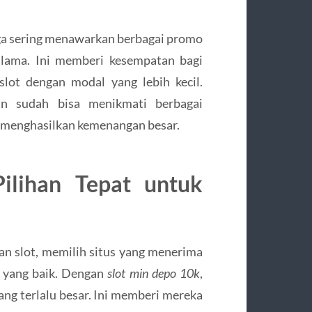
a sering menawarkan berbagai promo
lama. Ini memberi kesempatan bagi
lot dengan modal yang lebih kecil.
in sudah bisa menikmati berbagai
i menghasilkan kemenangan besar.
ilihan Tepat untuk
n slot, memilih situs yang menerima
 yang baik. Dengan
slot min depo 10k
,
ng terlalu besar. Ini memberi mereka