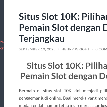
Situs Slot 10K: Pilih
Pemain Slot dengan 
Terjangkau
ntro
formation-
SEPTEMBER 19, 2025
/
HENRY WRIGHT
/
0 CO
Situs Slot 10K: Pili
-
Pemain Slot dengan D
Bermain di situs slot 10K kini menjadi pil
penggemar judi online. Bagi mereka yang men
modal rendah namun tetap ingin merasakan kes