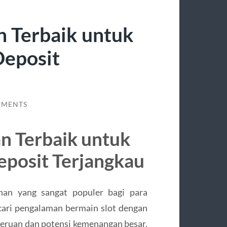
an Terbaik untuk
Deposit
MMENTS
han Terbaik untuk
eposit Terjangkau
ihan yang sangat populer bagi para
cari pengalaman bermain slot dengan
eruan dan potensi kemenangan besar,