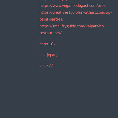
https://www.veganbodegact.com/order
https://creativestudiofunwithart.com/sip-
paint-parties/
https://smallfryguide.com/valparaiso-
restaurants/
depo 10k
slot jepang
slot777