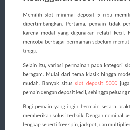
Memilih slot minimal deposit 5 ribu memil
dipertimbangkan. Pertama, pemain tidak pe
karena modal yang digunakan relatif kecil. 
mencoba berbagai permainan sebelum memutu
tinggi.
Selain itu, variasi permainan pada kategori s
beragam. Mulai dari tema klasik hingga mod
mudah. Banyak situs
slot deposit 5000
juga
pemain dengan deposit kecil, sehingga peluang 
Bagi pemain yang ingin bermain secara prakti
memberikan solusi terbaik. Dengan nominal kec
lengkap seperti free spin, jackpot, dan multiplier