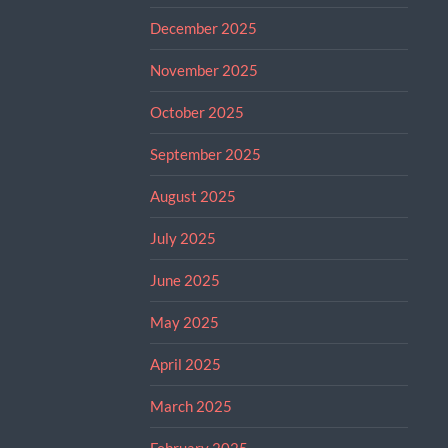
December 2025
November 2025
October 2025
September 2025
August 2025
July 2025
June 2025
May 2025
April 2025
March 2025
February 2025