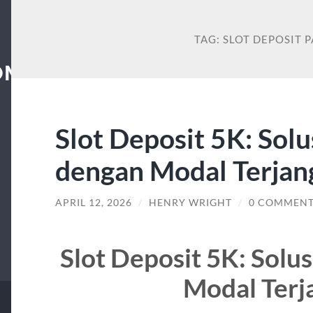
TAG:
SLOT DEPOSIT P
OM
Slot Deposit 5K: Sol
dengan Modal Terjan
APRIL 12, 2026
/
HENRY WRIGHT
/
0 COMMENT
Slot Deposit 5K: Solu
Modal Terj