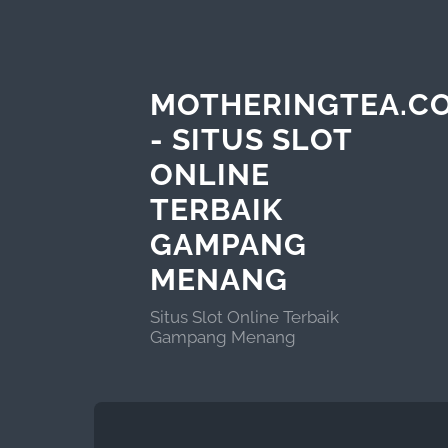
MOTHERINGTEA.C
- SITUS SLOT
ONLINE
TERBAIK
GAMPANG
MENANG
Situs Slot Online Terbaik
Gampang Menang