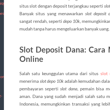
iques/
situs slot dengan deposit terjangkau seperti
slo
Banyak situs yang menawarkan
slot deposit 
es-
sangat rendah, seperti
depo 10k
, memungkinkan
mudah tanpa harus mengeluarkan banyak uang.
Slot Deposit Dana: Cara
Online
Salah satu keunggulan utama dari situs
slot
ions/100-
menerima
slot depo 10k
adalah kemudahan dalam
pembayaran seperti
slot dana
, pemain bisa m
aman. Dana yang sudah menjadi salah satu m
z-
Indonesia, memungkinkan transaksi yang lebih