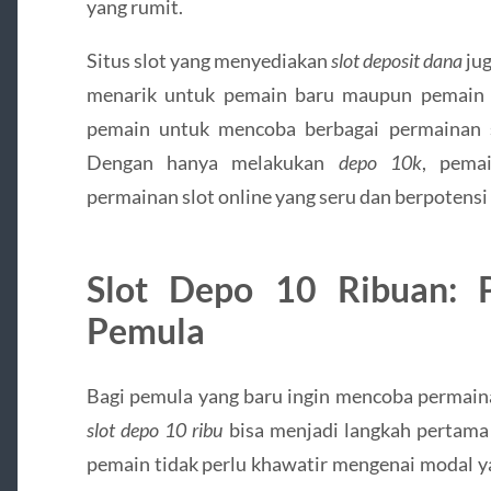
yang rumit.
Situs slot yang menyediakan
slot deposit dana
jug
menarik untuk pemain baru maupun pemain 
pemain untuk mencoba berbagai permainan s
Dengan hanya melakukan
depo 10k
, pema
permainan slot online yang seru dan berpotens
Slot Depo 10 Ribuan: P
Pemula
Bagi pemula yang baru ingin mencoba permaina
slot depo 10 ribu
bisa menjadi langkah pertama
pemain tidak perlu khawatir mengenai modal ya