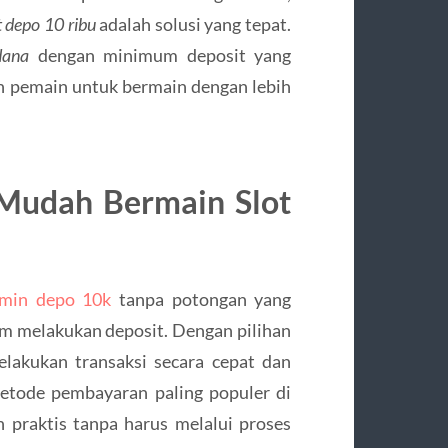
t depo 10 ribu
adalah solusi yang tepat.
dana
dengan minimum deposit yang
 pemain untuk bermain dengan lebih
 Mudah Bermain Slot
 min depo 10k
tanpa potongan
yang
 melakukan deposit. Dengan pilihan
elakukan transaksi secara cepat dan
etode pembayaran paling populer di
 praktis tanpa harus melalui proses