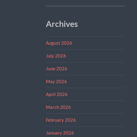
Archives
August 2026
July 2026
June 2026
May 2026
April 2026
March 2026
February 2026
January 2026