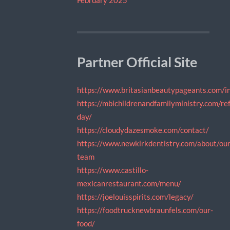
Partner Official Site
https://www.britasianbeautypageants.com/i
https://mbichildrenandfamilyministry.com/re
day/
https://cloudydazesmoke.com/contact/
https://www.newkirkdentistry.com/about/our
team
https://www.castillo-
mexicanrestaurant.com/menu/
https://joelouisspirits.com/legacy/
https://foodtrucknewbraunfels.com/our-
food/