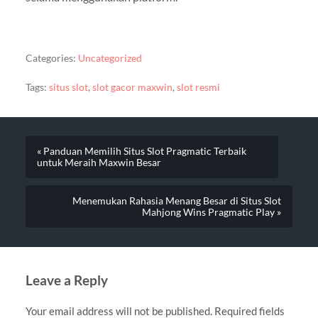
Categories:
Uncategorized
Tags:
situs slot
,
slot gacor maxwin
,
slot resmi
« Panduan Memilih Situs Slot Pragmatic Terbaik
untuk Meraih Maxwin Besar
Menemukan Rahasia Menang Besar di Situs Slot
Mahjong Wins Pragmatic Play »
Leave a Reply
Your email address will not be published.
Required fields