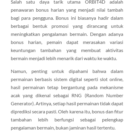
Salah satu daya tarik utama ORBIT4D adalah
penawaran bonus harian yang menjadi nilai tambah
bagi para pengguna. Bonus ini biasanya hadir dalam
berbagai bentuk promosi yang dirancang untuk
meningkatkan pengalaman bermain. Dengan adanya
bonus harian, pemain dapat merasakan variasi
keuntungan tambahan yang membuat aktivitas
bermain menjadi lebih menarik dari waktu ke waktu.
Namun, penting untuk dipahami bahwa dalam
permainan berbasis sistem digital seperti slot online,
hasil permainan tetap bergantung pada mekanisme
acak yang dikenal sebagai RNG (Random Number
Generator). Artinya, setiap hasil permainan tidak dapat
diprediksi secara pasti. Oleh karena itu, bonus dan fitur
tambahan lebih berfungsi sebagai pelengkap
pengalaman bermain, bukan jaminan hasil tertentu.