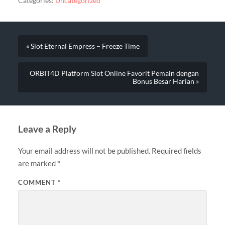
Categories:
Uncategorized
« Slot Eternal Empress – Freeze Time
ORBIT4D Platform Slot Online Favorit Pemain dengan
Bonus Besar Harian »
Leave a Reply
Your email address will not be published.
Required fields
are marked
*
COMMENT
*