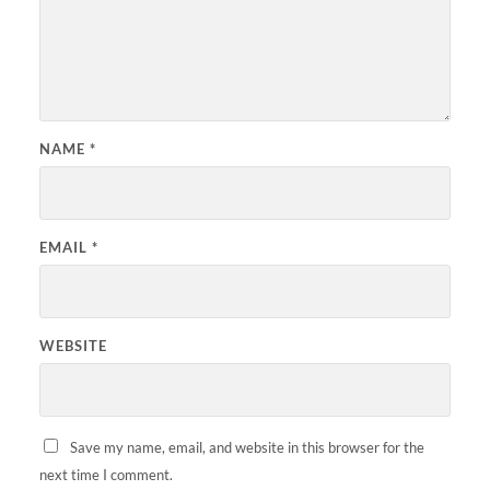
NAME
*
EMAIL
*
WEBSITE
Save my name, email, and website in this browser for the
next time I comment.