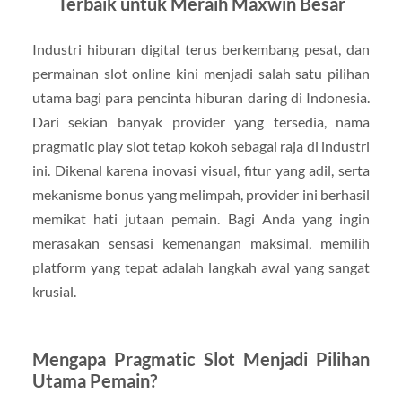
Terbaik untuk Meraih Maxwin Besar
Industri hiburan digital terus berkembang pesat, dan
permainan slot online kini menjadi salah satu pilihan
utama bagi para pencinta hiburan daring di Indonesia.
Dari sekian banyak provider yang tersedia, nama
pragmatic play slot tetap kokoh sebagai raja di industri
ini. Dikenal karena inovasi visual, fitur yang adil, serta
mekanisme bonus yang melimpah, provider ini berhasil
memikat hati jutaan pemain. Bagi Anda yang ingin
merasakan sensasi kemenangan maksimal, memilih
platform yang tepat adalah langkah awal yang sangat
krusial.
Mengapa Pragmatic Slot Menjadi Pilihan
Utama Pemain?