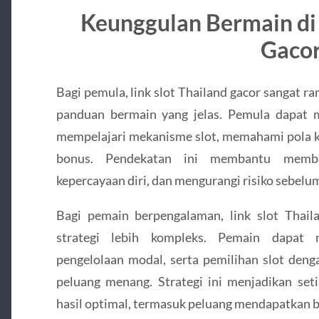
Keunggulan Bermain di 
Gaco
Bagi pemula, link slot Thailand gacor sangat 
panduan bermain yang jelas. Pemula dapat 
mempelajari mekanisme slot, memahami pola k
bonus. Pendekatan ini membantu memba
kepercayaan diri, dan mengurangi risiko sebelu
Bagi pemain berpengalaman, link slot Thai
strategi lebih kompleks. Pemain dapat 
pengelolaan modal, serta pemilihan slot den
peluang menang. Strategi ini menjadikan set
hasil optimal, termasuk peluang mendapatkan bo