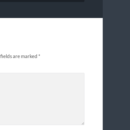
fields are marked
*