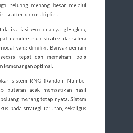
uga peluang menang besar melalui
n, scatter, dan multiplier.
t dari variasi permainan yang lengkap,
pat memilih sesuai strategi dan selera
modal yang dimiliki. Banyak pemain
 secara tepat dan memahami pola
n kemenangan optimal.
gunakan sistem RNG (Random Number
iap putaran acak memastikan hasil
 peluang menang tetap nyata. Sistem
kus pada strategi taruhan, sekaligus