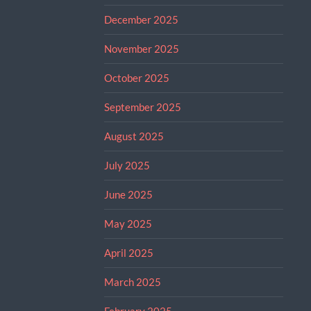
December 2025
November 2025
October 2025
September 2025
August 2025
July 2025
June 2025
May 2025
April 2025
March 2025
February 2025