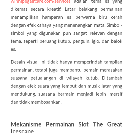
winnipegaircare.com/services
adalah tema es yang
dikemas secara kreatif. Latar belakang permainan
menampilkan hamparan es berwarna biru cerah
dengan efek cahaya yang menenangkan mata. Simbol-
simbol yang digunakan pun sangat relevan dengan
tema, seperti beruang kutub, penguin, iglo, dan balok
es.
Desain visual ini tidak hanya memperindah tampilan
permainan, tetapi juga membantu pemain merasakan
suasana petualangan di wilayah kutub. Ditambah
dengan efek suara yang lembut dan musik latar yang
mendukung, suasana bermain menjadi lebih imersif
dan tidak membosankan.
Mekanisme Permainan Slot The Great
Icescape