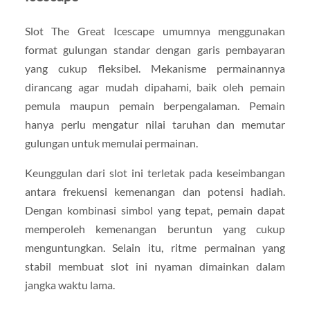
Slot The Great Icescape umumnya menggunakan
format gulungan standar dengan garis pembayaran
yang cukup fleksibel. Mekanisme permainannya
dirancang agar mudah dipahami, baik oleh pemain
pemula maupun pemain berpengalaman. Pemain
hanya perlu mengatur nilai taruhan dan memutar
gulungan untuk memulai permainan.
Keunggulan dari slot ini terletak pada keseimbangan
antara frekuensi kemenangan dan potensi hadiah.
Dengan kombinasi simbol yang tepat, pemain dapat
memperoleh kemenangan beruntun yang cukup
menguntungkan. Selain itu, ritme permainan yang
stabil membuat slot ini nyaman dimainkan dalam
jangka waktu lama.