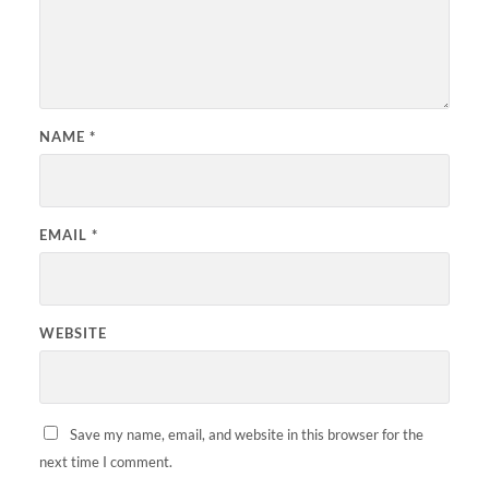
NAME
*
EMAIL
*
WEBSITE
Save my name, email, and website in this browser for the
next time I comment.