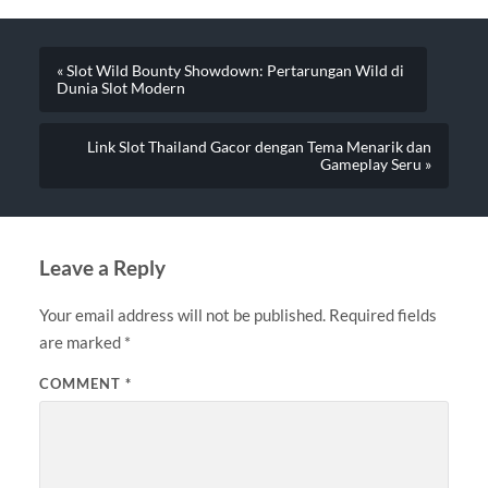
« Slot Wild Bounty Showdown: Pertarungan Wild di
Dunia Slot Modern
Link Slot Thailand Gacor dengan Tema Menarik dan
Gameplay Seru »
Leave a Reply
Your email address will not be published.
Required fields
are marked
*
COMMENT
*