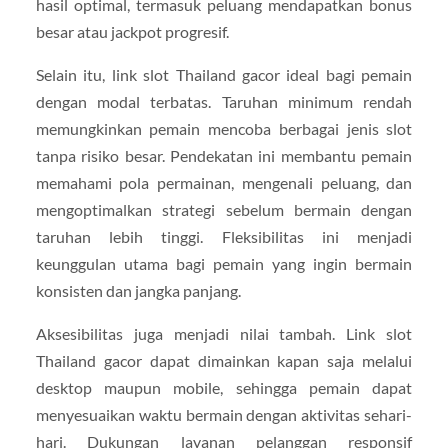
hasil optimal, termasuk peluang mendapatkan bonus
besar atau jackpot progresif.
Selain itu, link slot Thailand gacor ideal bagi pemain
dengan modal terbatas. Taruhan minimum rendah
memungkinkan pemain mencoba berbagai jenis slot
tanpa risiko besar. Pendekatan ini membantu pemain
memahami pola permainan, mengenali peluang, dan
mengoptimalkan strategi sebelum bermain dengan
taruhan lebih tinggi. Fleksibilitas ini menjadi
keunggulan utama bagi pemain yang ingin bermain
konsisten dan jangka panjang.
Aksesibilitas juga menjadi nilai tambah. Link slot
Thailand gacor dapat dimainkan kapan saja melalui
desktop maupun mobile, sehingga pemain dapat
menyesuaikan waktu bermain dengan aktivitas sehari-
hari. Dukungan layanan pelanggan responsif