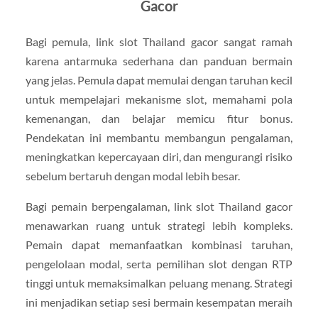
Gacor
Bagi pemula, link slot Thailand gacor sangat ramah
karena antarmuka sederhana dan panduan bermain
yang jelas. Pemula dapat memulai dengan taruhan kecil
untuk mempelajari mekanisme slot, memahami pola
kemenangan, dan belajar memicu fitur bonus.
Pendekatan ini membantu membangun pengalaman,
meningkatkan kepercayaan diri, dan mengurangi risiko
sebelum bertaruh dengan modal lebih besar.
Bagi pemain berpengalaman, link slot Thailand gacor
menawarkan ruang untuk strategi lebih kompleks.
Pemain dapat memanfaatkan kombinasi taruhan,
pengelolaan modal, serta pemilihan slot dengan RTP
tinggi untuk memaksimalkan peluang menang. Strategi
ini menjadikan setiap sesi bermain kesempatan meraih