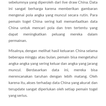
sebelumnya yang diperoleh dari live draw China. Data
ini sangat berharga karena memberikan gambaran
mengenai pola angka yang muncul secara rutin. Para
pemain togel China sering kali memanfaatkan data
China untuk mencari pola dan tren tertentu yang
dapat meningkatkan peluang mereka dalam
permainan.
Misalnya, dengan melihat hasil keluaran China selama
beberapa minggu atau bulan, pemain bisa mengetahui
angka-angka yang sering keluar dan angka yang jarang
muncul. Berdasarkan data ini, mereka bisa
merencanakan taruhan dengan lebih matang. Oleh
karena itu, akses terhadap data China yang akurat dan
terupdate sangat diperlukan oleh setiap pemain togel
yang serius.