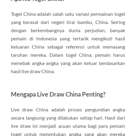
Togel China adalah salah satu variasi permainan togel
yang berasal dari negeri tirai bambu, China. Seiring
dengan berkembangnya dunia perjudian, banyak
pemain di Indonesia yang tertarik mengikuti hasil
keluaran China sebagai referensi untuk memasang
taruhan mereka. Dalam togel China, pemain harus
menebak angka-angka yang akan keluar berdasarkan
hasil live draw China.
Mengapa Live Draw China Penting?
Live draw China adalah proses pengundian angka
secara langsung yang dilakukan setiap hari. Hasil dari
live draw ini menjadi acuan utama bagi para pemain
togel untuk menentukan angka yang akan mereka