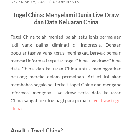
DECEMBER 9, 2025
/
0 COMMENTS
Togel China: Menyelami Dunia Live Draw
dan Data Keluaran China
Togel China telah menjadi salah satu jenis permainan
judi yang paling diminati di Indonesia. Dengan
popularitasnya yang terus meningkat, banyak pemain
mencari informasi seputar togel China, live draw China,
data China, dan keluaran China untuk meningkatkan
peluang mereka dalam permainan. Artikel ini akan
membahas segala hal terkait togel China dan mengapa
informasi mengenai live draw serta data keluaran
China sangat penting bagi para pemain
live draw togel
china
.
Apa Itu Togel China?