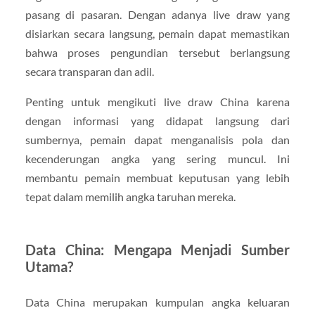
pasang di pasaran. Dengan adanya live draw yang
disiarkan secara langsung, pemain dapat memastikan
bahwa proses pengundian tersebut berlangsung
secara transparan dan adil.
Penting untuk mengikuti live draw China karena
dengan informasi yang didapat langsung dari
sumbernya, pemain dapat menganalisis pola dan
kecenderungan angka yang sering muncul. Ini
membantu pemain membuat keputusan yang lebih
tepat dalam memilih angka taruhan mereka.
Data China: Mengapa Menjadi Sumber
Utama?
Data China merupakan kumpulan angka keluaran