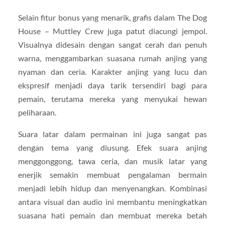
Selain fitur bonus yang menarik, grafis dalam The Dog
House – Muttley Crew juga patut diacungi jempol.
Visualnya didesain dengan sangat cerah dan penuh
warna, menggambarkan suasana rumah anjing yang
nyaman dan ceria. Karakter anjing yang lucu dan
ekspresif menjadi daya tarik tersendiri bagi para
pemain, terutama mereka yang menyukai hewan
peliharaan.
Suara latar dalam permainan ini juga sangat pas
dengan tema yang diusung. Efek suara anjing
menggonggong, tawa ceria, dan musik latar yang
enerjik semakin membuat pengalaman bermain
menjadi lebih hidup dan menyenangkan. Kombinasi
antara visual dan audio ini membantu meningkatkan
suasana hati pemain dan membuat mereka betah