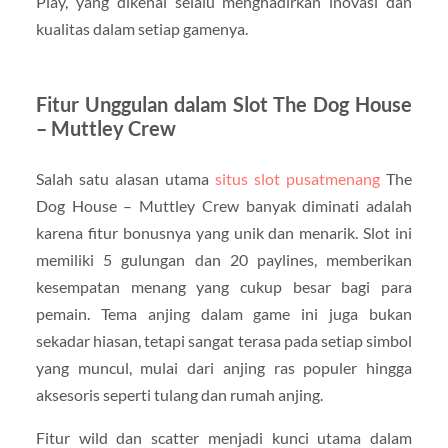
Play, yang dikenal selalu menghadirkan inovasi dan
kualitas dalam setiap gamenya.
Fitur Unggulan dalam Slot The Dog House
– Muttley Crew
Salah satu alasan utama
situs slot pusatmenang
The
Dog House – Muttley Crew banyak diminati adalah
karena fitur bonusnya yang unik dan menarik. Slot ini
memiliki 5 gulungan dan 20 paylines, memberikan
kesempatan menang yang cukup besar bagi para
pemain. Tema anjing dalam game ini juga bukan
sekadar hiasan, tetapi sangat terasa pada setiap simbol
yang muncul, mulai dari anjing ras populer hingga
aksesoris seperti tulang dan rumah anjing.
Fitur wild dan scatter menjadi kunci utama dalam