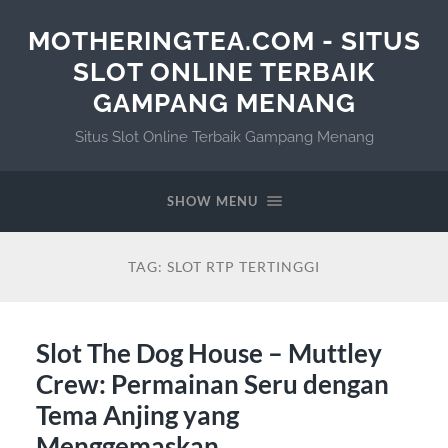
MOTHERINGTEA.COM - SITUS
SLOT ONLINE TERBAIK
GAMPANG MENANG
Situs Slot Online Terbaik Gampang Menang
SHOW MENU
TAG:
SLOT RTP TERTINGGI
Slot The Dog House – Muttley
Crew: Permainan Seru dengan
Tema Anjing yang
Menggemaskan