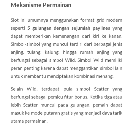
Mekanisme Permainan
Slot ini umumnya menggunakan format grid modern
seperti
5 gulungan dengan sejumlah paylines
yang
dapat memberikan kemenangan dari kiri ke kanan.
Simbol-simbol yang muncul terdiri dari berbagai jenis
anjing, tulang, kalung, hingga rumah anjing yang
berfungsi sebagai simbol Wild. Simbol Wild memiliki
peran penting karena dapat menggantikan simbol lain
untuk membantu menciptakan kombinasi menang.
Selain Wild, terdapat pula simbol Scatter yang
berfungsi sebagai pemicu fitur bonus. Ketika tiga atau
lebih Scatter muncul pada gulungan, pemain dapat
masuk ke mode putaran gratis yang menjadi daya tarik
utama permainan.