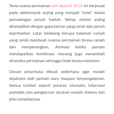
Tema utama permainan
slot deposit 10 rb
ini berpusat
pada sekelompok anjing yang menjadi “crew” dalam
petualangan penuh hadiah. Setiap simbol anjing
ditampilkan dengan gaya kartun yang cerah dan penuh
kepribadian. Latar belakang berupa halaman rumah
yang cerah membuat nuansa permainan terasa ramah
dan menyenangkan. Animasi ketika pemain
mendapatkan kombinasi menang juga menambah
dinamika permainan sehingga tidak terasa monoton.
Desain antarmuka dibuat sederhana agar mudah
dipahami oleh pemain baru maupun berpengalaman.
Semua tombol seperti putaran otomatis, informasi
paytable, dan pengaturan taruhan mudah diakses dan
jelas tampilannya.