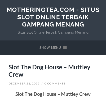
MOTHERINGTEA.COM - SITUS
SLOT ONLINE TERBAIK
GAMPANG MENANG
Situs Slot Online Terbaik Gampang Menang
SHOW MENU
Slot The Dog House – Muttley
Crew
DECEMBER 21, 2025
/
0 COMMENTS
Slot
The Dog House – Muttley Crew