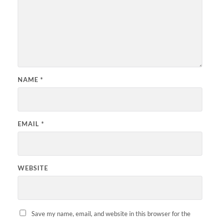
NAME
*
EMAIL
*
WEBSITE
Save my name, email, and website in this browser for the