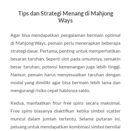
Tips dan Strategi Menang di Mahjong
Ways
Agar bisa mendapatkan pengalaman bermain optimal
di Mahjong Ways, pemain perlu menerapkan beberapa
strategi dasar. Pertama, penting untuk memperhatikan
besaran taruhan. Seperti slot pada umumnya, semakin
besar taruhan, potensi kemenangan juga lebih tinggi.
Namun, pemain harus menyesuaikan taruhan dengan
modal yang dimiliki agar bisa bermain lebih lama dan
mengurangi risiko cepat habisnya saldo.
Kedua, manfaatkan fitur free spins secara maksimal.
Free spins biasanya diaktifkan ketika simbol scatter
muncul dalam jumlah tertentu. Selama putaran ini,
peluang untuk mendapatkan kombinasi simbol bernilai