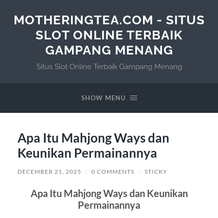
MOTHERINGTEA.COM - SITUS
SLOT ONLINE TERBAIK
GAMPANG MENANG
Situs Slot Online Terbaik Gampang Menang
SHOW MENU
Apa Itu Mahjong Ways dan
Keunikan Permainannya
DECEMBER 21, 2025
/
0 COMMENTS
/
STICKY
Apa Itu Mahjong Ways dan Keunikan
Permainannya