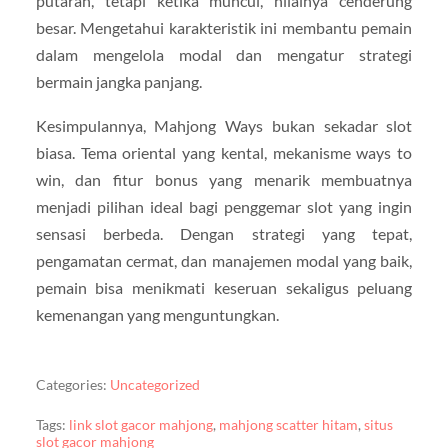
putaran, tetapi ketika muncul, nilainya cenderung
besar. Mengetahui karakteristik ini membantu pemain
dalam mengelola modal dan mengatur strategi
bermain jangka panjang.
Kesimpulannya, Mahjong Ways bukan sekadar slot
biasa. Tema oriental yang kental, mekanisme ways to
win, dan fitur bonus yang menarik membuatnya
menjadi pilihan ideal bagi penggemar slot yang ingin
sensasi berbeda. Dengan strategi yang tepat,
pengamatan cermat, dan manajemen modal yang baik,
pemain bisa menikmati keseruan sekaligus peluang
kemenangan yang menguntungkan.
Categories:
Uncategorized
Tags:
link slot gacor mahjong
,
mahjong scatter hitam
,
situs
slot gacor mahjong