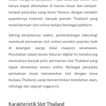
hanya
dapat
ditemukan
di
kasino
besar
dan
tempat-
tempat
perjudian
yang
resmi.
Namun,
dengan
semakin
populernya
internet,
banyak
pemain
Thailand
yang
mulai
bermain
slot
online
melalui
berbagai
platform.
Seiring
berjalannya
waktu,
perkembangan
teknologi
membuat
permainan
slot
online
semakin
populer,
baik
di
kalangan
warga
lokal
maupun
wisatawan.
Perubahan
dalam
dunia
hiburan
digital
ini
mendorong
munculnya
banyak
jenis
permainan
slot
Thailand
yang
dapat
dimainkan
secara
online.
Berbagai
penyedia
permainan
mulai
menawarkan
slot
dengan
tema
budaya
Thailand,
yang
mencerminkan
keindahan
alam,
mitologi,
dan
sejarah
negara
ini.
Karakteristik
Slot
Thailand