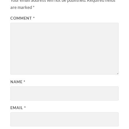
are marked
*
COMMENT
*
NAME
*
EMAIL
*