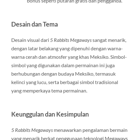
bonus seperti putaran gratis dan pengganda.
Desain dan Tema
Desain visual dari
5 Rabbits Megaways
sangat menarik,
dengan latar belakang yang dipenuhi dengan warna-
warna cerah dan atmosfer yang khas Meksiko. Simbol-
simbol yang digunakan dalam permainan ini juga
berhubungan dengan budaya Meksiko, termasuk
kelinci yang lucu, serta berbagai simbol tradisional
yang memperkaya tema permainan.
Keunggulan dan Kesimpulan
5 Rabbits Megaways
menawarkan pengalaman bermain
yang menarik berkat penggunaan teknologi Megaways