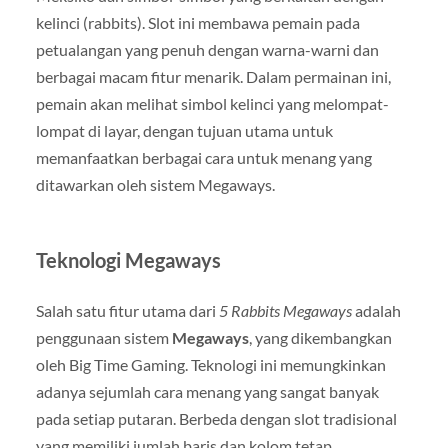
kelinci (rabbits). Slot ini membawa pemain pada
petualangan yang penuh dengan warna-warni dan
berbagai macam fitur menarik. Dalam permainan ini,
pemain akan melihat simbol kelinci yang melompat-
lompat di layar, dengan tujuan utama untuk
memanfaatkan berbagai cara untuk menang yang
ditawarkan oleh sistem Megaways.
Teknologi Megaways
Salah satu fitur utama dari
5 Rabbits Megaways
adalah
penggunaan sistem
Megaways
, yang dikembangkan
oleh Big Time Gaming. Teknologi ini memungkinkan
adanya sejumlah cara menang yang sangat banyak
pada setiap putaran. Berbeda dengan slot tradisional
yang memiliki jumlah baris dan kolom tetap,