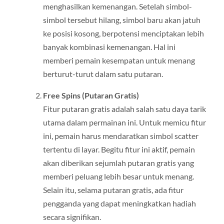
menghasilkan kemenangan. Setelah simbol-
simbol tersebut hilang, simbol baru akan jatuh
ke posisi kosong, berpotensi menciptakan lebih
banyak kombinasi kemenangan. Hal ini
memberi pemain kesempatan untuk menang
berturut-turut dalam satu putaran.
Free Spins (Putaran Gratis)
Fitur putaran gratis adalah salah satu daya tarik
utama dalam permainan ini. Untuk memicu fitur
ini, pemain harus mendaratkan simbol scatter
tertentu di layar. Begitu fitur ini aktif, pemain
akan diberikan sejumlah putaran gratis yang
memberi peluang lebih besar untuk menang.
Selain itu, selama putaran gratis, ada fitur
pengganda yang dapat meningkatkan hadiah
secara signifikan.