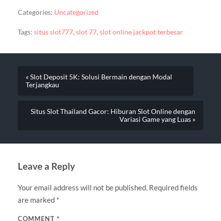
Categories:
Uncategorized
Tags:
situs slot777
,
slot 77
,
slot online jackpot terbesar
« Slot Deposit 5K: Solusi Bermain dengan Modal
Terjangkau
Situs Slot Thailand Gacor: Hiburan Slot Online dengan
Variasi Game yang Luas »
Leave a Reply
Your email address will not be published.
Required fields
are marked
*
COMMENT
*