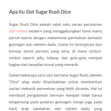
Apa Itu Slot Sugar Rush Dice
Sugar Rush Dice
adalah salah satu varian permainan
slot online
modern yang menggabungkan tema manis
penuh warna dengan mekanisme permainan berbasis
gulungan dan elemen dadu. Game ini terinspirasi dari
konsep dunia permen yang ceria, di mana simbol-
simbol seperti jelly, lolipop, dan gula-gula menjadi
bagian dari tampilan visual yang menarik.
Dalam beberapa versi slot bertema Sugar Rush, elemen
“Dice” atau dadu ditambahkan untuk memberikan
variasi mekanik permainan yang lebih dinamis. Hal ini
membuat pengalaman bermain menjadi tidak hanya
bergantung pada putaran gulungan, tetapi juga pada
hasil acak tambahan dari sistem dadu yang