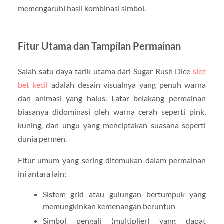
memengaruhi hasil kombinasi simbol.
Fitur Utama dan Tampilan Permainan
Salah satu daya tarik utama dari Sugar Rush Dice
slot
bet kecil
adalah desain visualnya yang penuh warna
dan animasi yang halus. Latar belakang permainan
biasanya didominasi oleh warna cerah seperti pink,
kuning, dan ungu yang menciptakan suasana seperti
dunia permen.
Fitur umum yang sering ditemukan dalam permainan
ini antara lain:
Sistem grid atau gulungan bertumpuk yang
memungkinkan kemenangan beruntun
Simbol pengali (multiplier) yang dapat