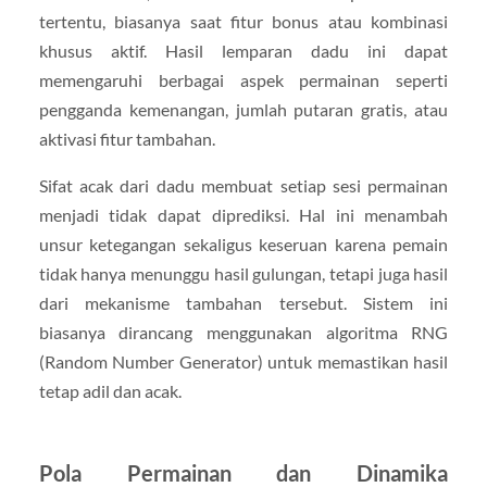
tertentu, biasanya saat fitur bonus atau kombinasi
khusus aktif. Hasil lemparan dadu ini dapat
memengaruhi berbagai aspek permainan seperti
pengganda kemenangan, jumlah putaran gratis, atau
aktivasi fitur tambahan.
Sifat acak dari dadu membuat setiap sesi permainan
menjadi tidak dapat diprediksi. Hal ini menambah
unsur ketegangan sekaligus keseruan karena pemain
tidak hanya menunggu hasil gulungan, tetapi juga hasil
dari mekanisme tambahan tersebut. Sistem ini
biasanya dirancang menggunakan algoritma RNG
(Random Number Generator) untuk memastikan hasil
tetap adil dan acak.
Pola Permainan dan Dinamika