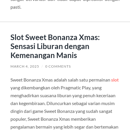
pasti.
Slot Sweet Bonanza Xmas:
Sensasi Liburan dengan
Kemenangan Manis
MARCH 4, 2025
/
0 COMMENTS
Sweet Bonanza Xmas adalah salah satu permainan
slot
yang dikembangkan oleh Pragmatic Play, yang
menghadirkan suasana liburan yang penuh keceriaan
dan kegembiraan. Diluncurkan sebagai varian musim
dingin dari game Sweet Bonanza yang sudah sangat
populer, Sweet Bonanza Xmas memberikan
pengalaman bermain yang lebih segar dan bertemakan