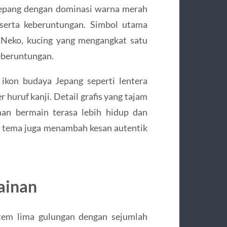
Jepang dengan dominasi warna merah
erta keberuntungan. Simbol utama
 Neko, kucing yang mengangkat satu
eberuntungan.
 ikon budaya Jepang seperti lentera
r huruf kanji. Detail grafis yang tajam
an bermain terasa lebih hidup dan
n tema juga menambah kesan autentik
ainan
em lima gulungan dengan sejumlah