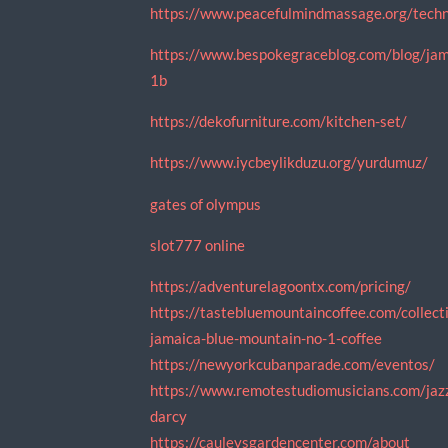
https://www.peacefulmindmassage.org/techn
https://www.bespokegraceblog.com/blog/jam
1b
https://dekofurniture.com/kitchen-set/
https://www.iycbeylikduzu.org/yurdumuz/
gates of olympus
slot777 online
https://adventurelagoontx.com/pricing/
https://tastebluemountaincoffee.com/collect
jamaica-blue-mountain-no-1-coffee
https://newyorkcubanparade.com/eventos/
https://www.remotestudiomusicians.com/jaz
darcy
https://cauleysgardencenter.com/about