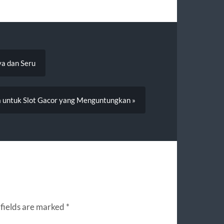
ya dan Seru
a untuk Slot Gacor yang Menguntungkan »
fields are marked
*