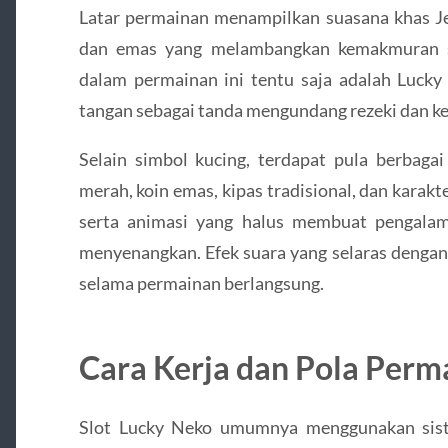
Latar permainan menampilkan suasana khas 
dan emas yang melambangkan kemakmuran s
dalam permainan ini tentu saja adalah Lucky
tangan sebagai tanda mengundang rezeki dan k
Selain simbol kucing, terdapat pula berbagai
merah, koin emas, kipas tradisional, dan karakte
serta animasi yang halus membuat pengalam
menyenangkan. Efek suara yang selaras denga
selama permainan berlangsung.
Cara Kerja dan Pola Perm
Slot Lucky Neko umumnya menggunakan sist