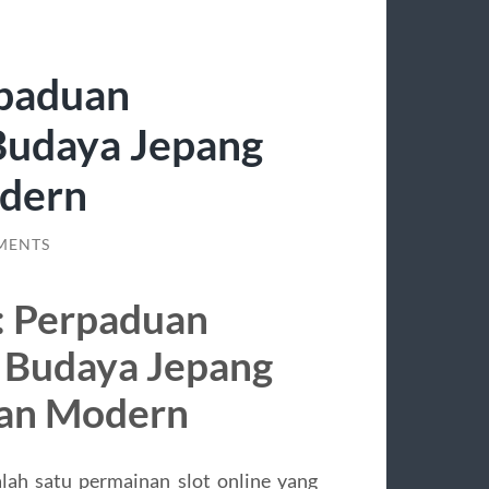
rpaduan
Budaya Jepang
dern
MENTS
: Perpaduan
 Budaya Jepang
an Modern
ah satu permainan slot online yang