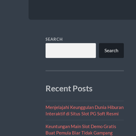
SEARCH
Search
Recent Posts
Menjelajahi Keunggulan Dunia Hiburan
Interaktif di Situs Slot PG Soft Resmi
Keuntungan Main Slot Demo Gratis
Buat Pemula Biar Tidak Gampang