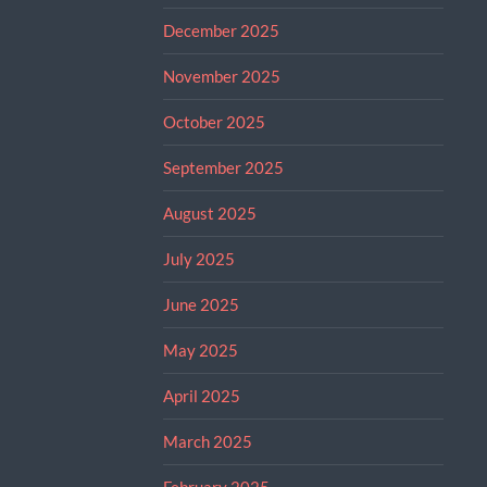
December 2025
November 2025
October 2025
September 2025
August 2025
July 2025
June 2025
May 2025
April 2025
March 2025
February 2025