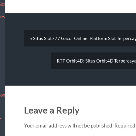
iques/
es-
« Situs Slot777 Gacor Online: Platform Slot Terperca
RTP Orbit4D: Situs Orbit4D Terpercay
ions/100-
Leave a Reply
z-
Your email address will not be published.
Required 