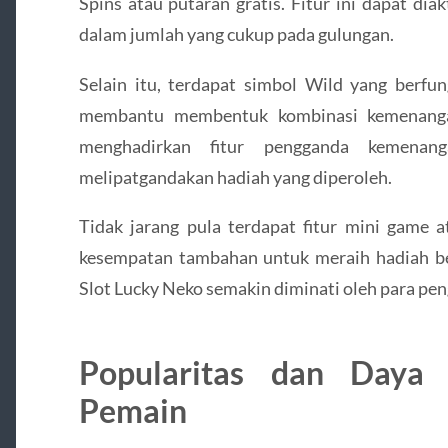
Spins atau putaran gratis. Fitur ini dapat dia
dalam jumlah yang cukup pada gulungan.
Selain itu, terdapat simbol Wild yang berfu
membantu membentuk kombinasi kemenangan
menghadirkan fitur pengganda kemenan
melipatgandakan hadiah yang diperoleh.
Tidak jarang pula terdapat fitur mini game
kesempatan tambahan untuk meraih hadiah bes
Slot Lucky Neko semakin diminati oleh para pen
Popularitas dan Daya 
Pemain