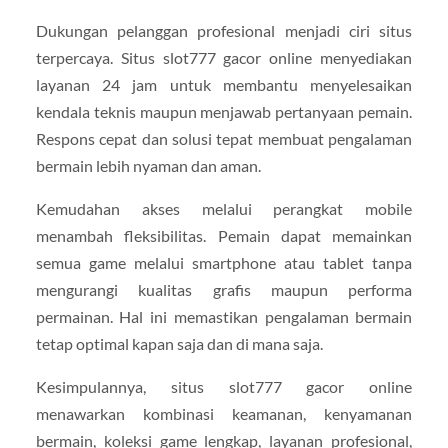
Dukungan pelanggan profesional menjadi ciri situs
terpercaya. Situs slot777 gacor online menyediakan
layanan 24 jam untuk membantu menyelesaikan
kendala teknis maupun menjawab pertanyaan pemain.
Respons cepat dan solusi tepat membuat pengalaman
bermain lebih nyaman dan aman.
Kemudahan akses melalui perangkat mobile
menambah fleksibilitas. Pemain dapat memainkan
semua game melalui smartphone atau tablet tanpa
mengurangi kualitas grafis maupun performa
permainan. Hal ini memastikan pengalaman bermain
tetap optimal kapan saja dan di mana saja.
Kesimpulannya, situs slot777 gacor online
menawarkan kombinasi keamanan, kenyamanan
bermain, koleksi game lengkap, layanan profesional,