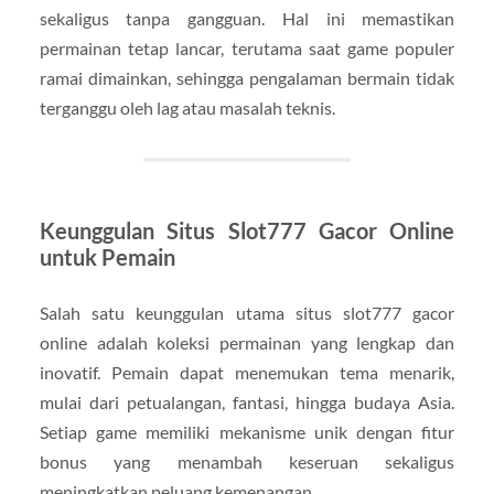
sekaligus tanpa gangguan. Hal ini memastikan
permainan tetap lancar, terutama saat game populer
ramai dimainkan, sehingga pengalaman bermain tidak
terganggu oleh lag atau masalah teknis.
Keunggulan Situs Slot777 Gacor Online
untuk Pemain
Salah satu keunggulan utama situs slot777 gacor
online adalah koleksi permainan yang lengkap dan
inovatif. Pemain dapat menemukan tema menarik,
mulai dari petualangan, fantasi, hingga budaya Asia.
Setiap game memiliki mekanisme unik dengan fitur
bonus yang menambah keseruan sekaligus
meningkatkan peluang kemenangan.