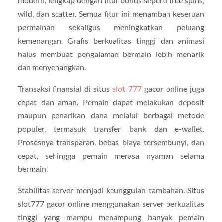
modern, lengkap dengan fitur bonus seperti free spins,
wild, dan scatter. Semua fitur ini menambah keseruan
permainan sekaligus meningkatkan peluang
kemenangan. Grafis berkualitas tinggi dan animasi
halus membuat pengalaman bermain lebih menarik
dan menyenangkan.
Transaksi finansial di situs
slot 777
gacor online juga
cepat dan aman. Pemain dapat melakukan deposit
maupun penarikan dana melalui berbagai metode
populer, termasuk transfer bank dan e-wallet.
Prosesnya transparan, bebas biaya tersembunyi, dan
cepat, sehingga pemain merasa nyaman selama
bermain.
Stabilitas server menjadi keunggulan tambahan. Situs
slot777 gacor online menggunakan server berkualitas
tinggi yang mampu menampung banyak pemain