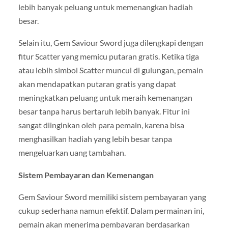
lebih banyak peluang untuk memenangkan hadiah
besar.
Selain itu, Gem Saviour Sword juga dilengkapi dengan
fitur Scatter yang memicu putaran gratis. Ketika tiga
atau lebih simbol Scatter muncul di gulungan, pemain
akan mendapatkan putaran gratis yang dapat
meningkatkan peluang untuk meraih kemenangan
besar tanpa harus bertaruh lebih banyak. Fitur ini
sangat diinginkan oleh para pemain, karena bisa
menghasilkan hadiah yang lebih besar tanpa
mengeluarkan uang tambahan.
Sistem Pembayaran dan Kemenangan
Gem Saviour Sword memiliki sistem pembayaran yang
cukup sederhana namun efektif. Dalam permainan ini,
pemain akan menerima pembayaran berdasarkan