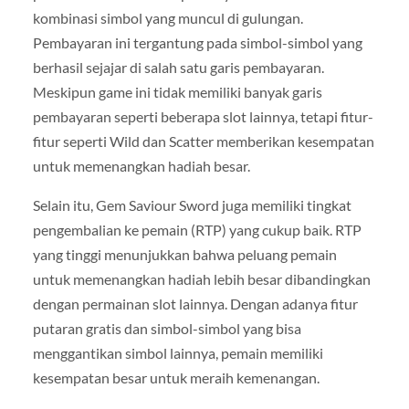
kombinasi simbol yang muncul di gulungan.
Pembayaran ini tergantung pada simbol-simbol yang
berhasil sejajar di salah satu garis pembayaran.
Meskipun game ini tidak memiliki banyak garis
pembayaran seperti beberapa slot lainnya, tetapi fitur-
fitur seperti Wild dan Scatter memberikan kesempatan
untuk memenangkan hadiah besar.
Selain itu, Gem Saviour Sword juga memiliki tingkat
pengembalian ke pemain (RTP) yang cukup baik. RTP
yang tinggi menunjukkan bahwa peluang pemain
untuk memenangkan hadiah lebih besar dibandingkan
dengan permainan slot lainnya. Dengan adanya fitur
putaran gratis dan simbol-simbol yang bisa
menggantikan simbol lainnya, pemain memiliki
kesempatan besar untuk meraih kemenangan.