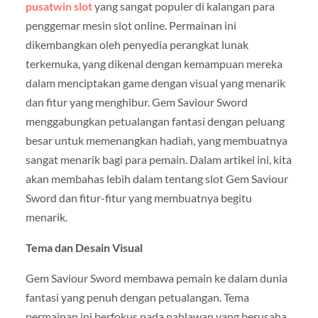
pusatwin slot
yang sangat populer di kalangan para
penggemar mesin slot online. Permainan ini
dikembangkan oleh penyedia perangkat lunak
terkemuka, yang dikenal dengan kemampuan mereka
dalam menciptakan game dengan visual yang menarik
dan fitur yang menghibur. Gem Saviour Sword
menggabungkan petualangan fantasi dengan peluang
besar untuk memenangkan hadiah, yang membuatnya
sangat menarik bagi para pemain. Dalam artikel ini, kita
akan membahas lebih dalam tentang slot Gem Saviour
Sword dan fitur-fitur yang membuatnya begitu
menarik.
Tema dan Desain Visual
Gem Saviour Sword membawa pemain ke dalam dunia
fantasi yang penuh dengan petualangan. Tema
permainan ini berfokus pada pahlawan yang berusaha