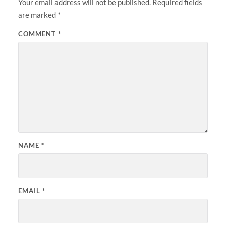
Your email address will not be published.
Required fields
are marked
*
COMMENT
*
NAME
*
EMAIL
*