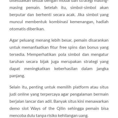
disesuaikan sesuai dengan modal dan strategi masing-
masing pemain. Setelah itu, simbol-simbol akan
berputar dan berhenti secara acak. Jika simbol yang
muncul membentuk kombinasi kemenangan, hadiah
otomatis diberikan.
Agar peluang menang lebih besar, pemain disarankan
untuk memanfaatkan fitur free spins dan bonus yang
tersedia. Memperhatikan pola simbol dan mengatur
taruhan secara bijak juga merupakan strategi yang
dapat meningkatkan keberhasilan dalam jangka
panjang.
Selain itu, penting untuk memilih platform atau situs
judi online yang terpercaya agar pengalaman bermain
berjalan lancar dan adil. Banyak situs kini menawarkan
demo slot Ways of the Qilin sehingga pemain bisa
mencoba dulu tanpa risiko kehilangan uang.