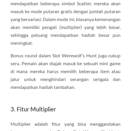
mendapatkan beberapa simbol Scatter, mereka akan
masuk ke mode putaran gratis dengan jumlah putaran
yang bervariasi. Dalam mode ini, biasanya kemenangan
akan memiliki pengali (multiplier) yang lebih besar,
sehingga peluang mendapatkan hadiah besar pun
meningkat.
Bonus round dalam Slot Werewolf’s Hunt juga cukup
seru. Pemain akan diajak masuk ke sebuah mini game
di mana mereka harus memilih beberapa item atau
jalur untuk menghindari serangan serigala dan
mendapatkan hadiah tambahan.
3. Fitur Multiplier
Multiplier adalah fitur yang bisa menggandakan