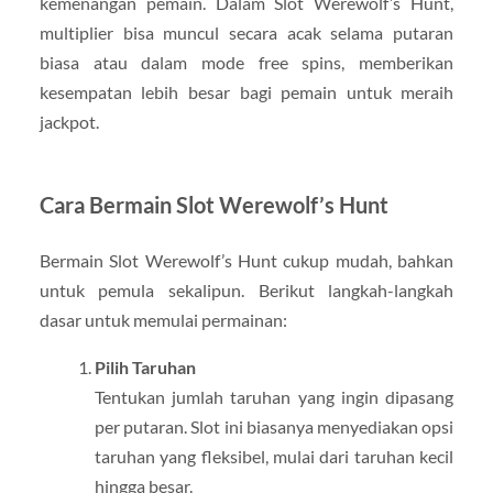
kemenangan pemain. Dalam Slot Werewolf’s Hunt,
multiplier bisa muncul secara acak selama putaran
biasa atau dalam mode free spins, memberikan
kesempatan lebih besar bagi pemain untuk meraih
jackpot.
Cara Bermain Slot Werewolf’s Hunt
Bermain Slot Werewolf’s Hunt cukup mudah, bahkan
untuk pemula sekalipun. Berikut langkah-langkah
dasar untuk memulai permainan:
Pilih Taruhan
Tentukan jumlah taruhan yang ingin dipasang
per putaran. Slot ini biasanya menyediakan opsi
taruhan yang fleksibel, mulai dari taruhan kecil
hingga besar.