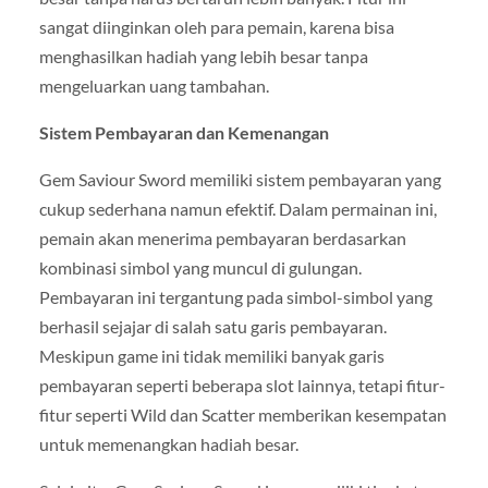
sangat diinginkan oleh para pemain, karena bisa
menghasilkan hadiah yang lebih besar tanpa
mengeluarkan uang tambahan.
Sistem Pembayaran dan Kemenangan
Gem Saviour Sword memiliki sistem pembayaran yang
cukup sederhana namun efektif. Dalam permainan ini,
pemain akan menerima pembayaran berdasarkan
kombinasi simbol yang muncul di gulungan.
Pembayaran ini tergantung pada simbol-simbol yang
berhasil sejajar di salah satu garis pembayaran.
Meskipun game ini tidak memiliki banyak garis
pembayaran seperti beberapa slot lainnya, tetapi fitur-
fitur seperti Wild dan Scatter memberikan kesempatan
untuk memenangkan hadiah besar.