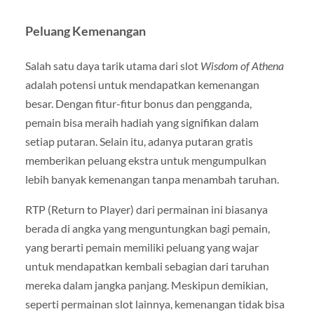
Peluang Kemenangan
Salah satu daya tarik utama dari slot
Wisdom of Athena
adalah potensi untuk mendapatkan kemenangan
besar. Dengan fitur-fitur bonus dan pengganda,
pemain bisa meraih hadiah yang signifikan dalam
setiap putaran. Selain itu, adanya putaran gratis
memberikan peluang ekstra untuk mengumpulkan
lebih banyak kemenangan tanpa menambah taruhan.
RTP (Return to Player) dari permainan ini biasanya
berada di angka yang menguntungkan bagi pemain,
yang berarti pemain memiliki peluang yang wajar
untuk mendapatkan kembali sebagian dari taruhan
mereka dalam jangka panjang. Meskipun demikian,
seperti permainan slot lainnya, kemenangan tidak bisa