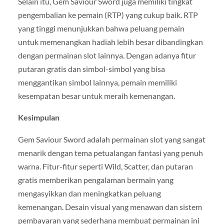
Selain itu, Gem Saviour Sword juga memiliki tingkat
pengembalian ke pemain (RTP) yang cukup baik. RTP
yang tinggi menunjukkan bahwa peluang pemain
untuk memenangkan hadiah lebih besar dibandingkan
dengan permainan slot lainnya. Dengan adanya fitur
putaran gratis dan simbol-simbol yang bisa
menggantikan simbol lainnya, pemain memiliki
kesempatan besar untuk meraih kemenangan.
Kesimpulan
Gem Saviour Sword adalah permainan slot yang sangat
menarik dengan tema petualangan fantasi yang penuh
warna. Fitur-fitur seperti Wild, Scatter, dan putaran
gratis memberikan pengalaman bermain yang
mengasyikkan dan meningkatkan peluang
kemenangan. Desain visual yang menawan dan sistem
pembayaran yang sederhana membuat permainan ini