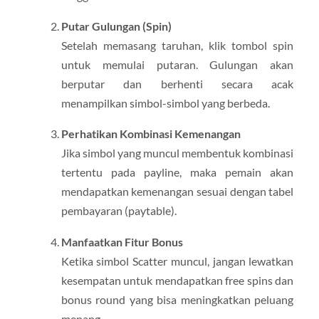
Putar Gulungan (Spin)
Setelah memasang taruhan, klik tombol spin
untuk memulai putaran. Gulungan akan
berputar dan berhenti secara acak
menampilkan simbol-simbol yang berbeda.
Perhatikan Kombinasi Kemenangan
Jika simbol yang muncul membentuk kombinasi
tertentu pada payline, maka pemain akan
mendapatkan kemenangan sesuai dengan tabel
pembayaran (paytable).
Manfaatkan Fitur Bonus
Ketika simbol Scatter muncul, jangan lewatkan
kesempatan untuk mendapatkan free spins dan
bonus round yang bisa meningkatkan peluang
menang.