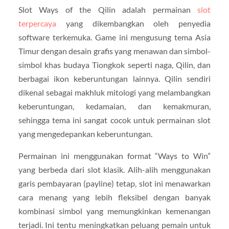
Slot Ways of the Qilin adalah permainan
slot
terpercaya
yang dikembangkan oleh penyedia
software terkemuka. Game ini mengusung tema Asia
Timur dengan desain grafis yang menawan dan simbol-
simbol khas budaya Tiongkok seperti naga, Qilin, dan
berbagai ikon keberuntungan lainnya. Qilin sendiri
dikenal sebagai makhluk mitologi yang melambangkan
keberuntungan, kedamaian, dan kemakmuran,
sehingga tema ini sangat cocok untuk permainan slot
yang mengedepankan keberuntungan.
Permainan ini menggunakan format “Ways to Win”
yang berbeda dari slot klasik. Alih-alih menggunakan
garis pembayaran (payline) tetap, slot ini menawarkan
cara menang yang lebih fleksibel dengan banyak
kombinasi simbol yang memungkinkan kemenangan
terjadi. Ini tentu meningkatkan peluang pemain untuk