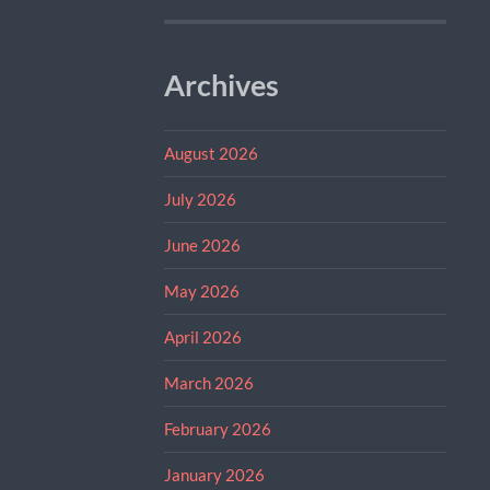
Archives
August 2026
July 2026
June 2026
May 2026
April 2026
March 2026
February 2026
January 2026