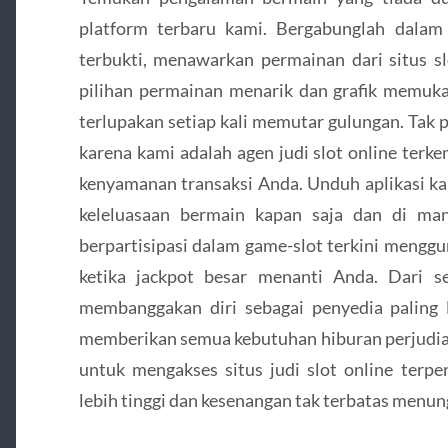
platform terbaru kami. Bergabunglah dalam 
terbukti, menawarkan permainan dari situs sl
pilihan permainan menarik dan grafik memuka
terlupakan setiap kali memutar gulungan. Tak 
karena kami adalah agen judi slot online ter
kenyamanan transaksi Anda. Unduh aplikasi kam
keleluasaan bermain kapan saja dan di man
berpartisipasi dalam game-slot terkini menggu
ketika jackpot besar menanti Anda. Dari 
membanggakan diri sebagai penyedia paling l
memberikan semua kebutuhan hiburan perjudia
untuk mengakses situs judi slot online terp
lebih tinggi dan kesenangan tak terbatas menun