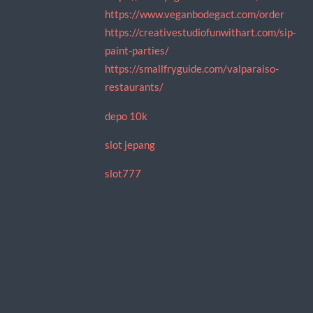
https://www.veganbodegact.com/order
https://creativestudiofunwithart.com/sip-
paint-parties/
https://smallfryguide.com/valparaiso-
restaurants/
depo 10k
slot jepang
slot777