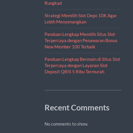
Rungkad
Strategi Memilih Slot Depo 10K Agar
Lebih Menyenangkan
Panduan Lengkap Memilih Situs Slot
Terpercaya dengan Penawaran Bonus
New Member 100 Terbaik
Panduan Lengkap Bermain di Situs Slot
Terpercaya dengan Layanan Slot
Deposit QRIS 5 Ribu Termurah
Recent Comments
No comments to show.