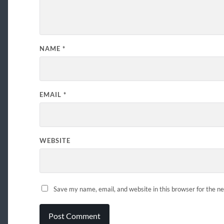
NAME
*
EMAIL
*
WEBSITE
Save my name, email, and website in this browser for the n