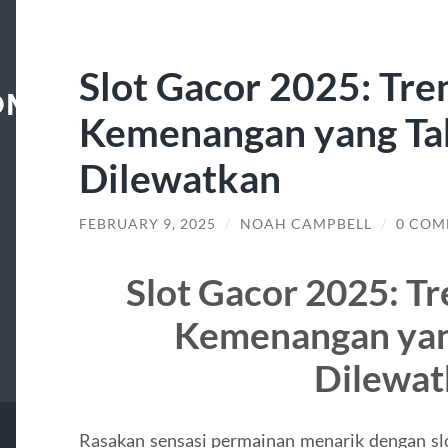
Slot Gacor 2025: Tre
OM
Kemenangan yang Ta
Dilewatkan
FEBRUARY 9, 2025
/
NOAH CAMPBELL
/
0 COM
Slot Gacor 2025: Tr
Kemenangan yan
Dilewat
Rasakan sensasi permainan menarik dengan slo