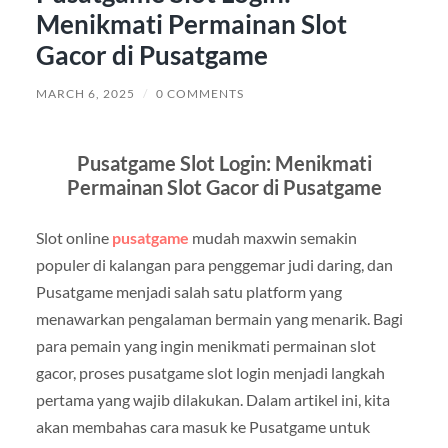
Menikmati Permainan Slot
Gacor di Pusatgame
MARCH 6, 2025
/
0 COMMENTS
Pusatgame Slot Login: Menikmati
Permainan Slot Gacor di Pusatgame
Slot online
pusatgame
mudah maxwin
semakin
populer di kalangan para penggemar judi daring, dan
Pusatgame menjadi salah satu platform yang
menawarkan pengalaman bermain yang menarik. Bagi
para pemain yang ingin menikmati permainan slot
gacor, proses pusatgame slot login menjadi langkah
pertama yang wajib dilakukan. Dalam artikel ini, kita
akan membahas cara masuk ke Pusatgame untuk