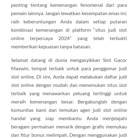
penting tentang kemenangan fenomenal dari para
pemain lainnya. Jangan lewatkan kesempatan emas ini;
raih keberuntungan Anda dalam setiap putaran
kombinasi kemenangan di platform “situs judi slot
online terpercaya 2024” yang telah terbukti
memberikan kepuasan tanpa batasan.
Selamat datang di dunia mengasyikkan Slot Gacor
Maxwin, tempat terbaik untuk para penggemar judi
slot online. Di sini, Anda dapat melakukan daftar judi
slot online dengan mudah dan menemukan situs slot
terbaik yang menawarkan peluang tertinggi untuk
meraih kemenangan besar. Bergabunglah dengan
komunitas kami dan temukan agen judi slot online
handal yang siap membantu Anda menjelajahi
beragam permainan menarik dengan grafis memukau
dan fitur bonus melimpah. Dengan menggunakan judi