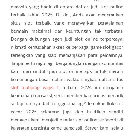
maxwin yang hadir di antara daftar judi slot online
terbaik tahun 2025. Di sini, Anda akan menemukan
situs slot terbaik yang menawarkan pengalaman
bermain maksimal dan keuntungan tak terbatas.
Dengan dukungan agen judi slot online terpercaya,
nikmati kemudahan akses ke berbagai game slot gacor
terlengkap yang siap memanjakan para pemainnya.
Tanpa perlu ragu lagi, bergabunglah dengan komunitas
kami dan unduh judi slot online apk untuk meraih
kemenangan besar dalam waktu singkat. daftar situs
slot mahjong ways 1
terbaru 2024 ini menjamin
keamanan transaksi, serta memberikan bonus menarik
setiap harinya. Jadi tunggu apa lagi? Temukan link slot
gacor 2025 sekarang juga dan buktikan sendiri
mengapa kami menjadi bandar slot online terfavorit di
kalangan pencinta game uang asli. Server kami selalu