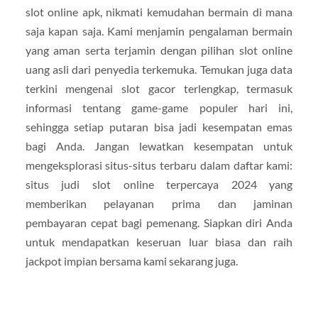
slot online apk, nikmati kemudahan bermain di mana
saja kapan saja. Kami menjamin pengalaman bermain
yang aman serta terjamin dengan pilihan slot online
uang asli dari penyedia terkemuka. Temukan juga data
terkini mengenai slot gacor terlengkap, termasuk
informasi tentang game-game populer hari ini,
sehingga setiap putaran bisa jadi kesempatan emas
bagi Anda. Jangan lewatkan kesempatan untuk
mengeksplorasi situs-situs terbaru dalam daftar kami:
situs judi slot online terpercaya 2024 yang
memberikan pelayanan prima dan jaminan
pembayaran cepat bagi pemenang. Siapkan diri Anda
untuk mendapatkan keseruan luar biasa dan raih
jackpot impian bersama kami sekarang juga.