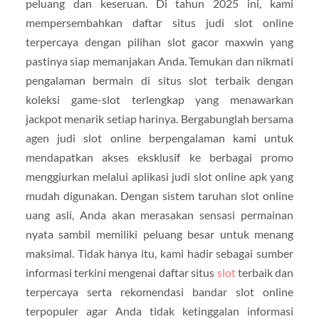
peluang dan keseruan. Di tahun 2025 ini, kami
mempersembahkan daftar situs judi slot online
terpercaya dengan pilihan slot gacor maxwin yang
pastinya siap memanjakan Anda. Temukan dan nikmati
pengalaman bermain di situs slot terbaik dengan
koleksi game-slot terlengkap yang menawarkan
jackpot menarik setiap harinya. Bergabunglah bersama
agen judi slot online berpengalaman kami untuk
mendapatkan akses eksklusif ke berbagai promo
menggiurkan melalui aplikasi judi slot online apk yang
mudah digunakan. Dengan sistem taruhan slot online
uang asli, Anda akan merasakan sensasi permainan
nyata sambil memiliki peluang besar untuk menang
maksimal. Tidak hanya itu, kami hadir sebagai sumber
informasi terkini mengenai daftar situs
slot
terbaik dan
terpercaya serta rekomendasi bandar slot online
terpopuler agar Anda tidak ketinggalan informasi