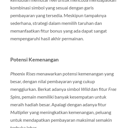
kombinasi simbol yang sesuai dengan garis
pembayaran yang tersedia. Meskipun tampaknya
sederhana, strategi dalam memilih taruhan dan
memanfaatkan fitur bonus yang ada dapat sangat
mempengaruhi hasil akhir permainan.
Potensi Kemenangan
Phoenix Rises
menawarkan potensi kemenangan yang
besar, dengan nilai pembayaran yang cukup
menggiurkan. Berkat adanya simbol
Wild
dan fitur
Free
Spins
, pemain memiliki banyak kesempatan untuk
meraih hadiah besar. Apalagi dengan adanya fitur
Multiplier
yang meningkatkan kemenangan, peluang
untuk mendapatkan pembayaran maksimal semakin
terbuka lebar.