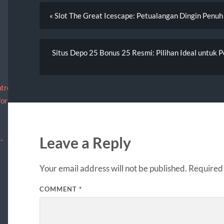
« Slot The Great Icescape: Petualangan Dingin Penuh
Situs Depo 25 Bonus 25 Resmi: Pilihan Ideal untuk
ntro
formation-
Leave a Reply
-
Your email address will not be published.
Required 
COMMENT
*