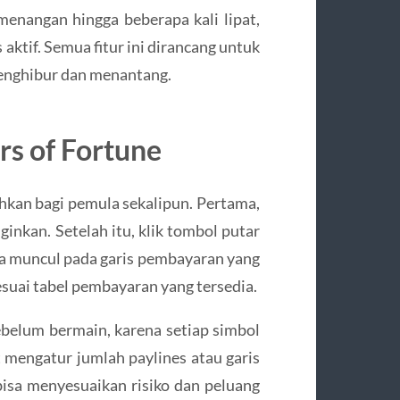
enangan hingga beberapa kali lipat,
aktif. Semua fitur ini dirancang untuk
enghibur dan menantang.
rs of Fortune
kan bagi pemula sekalipun. Pertama,
inkan. Setelah itu, klik tombol putar
a muncul pada garis pembayaran yang
suai tabel pembayaran yang tersedia.
elum bermain, karena setiap simbol
t mengatur jumlah paylines atau garis
bisa menyesuaikan risiko dan peluang