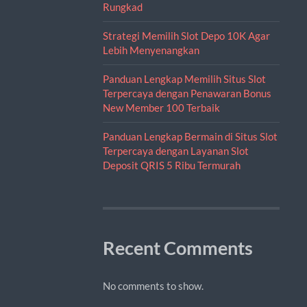
Rungkad
Strategi Memilih Slot Depo 10K Agar
Lebih Menyenangkan
Panduan Lengkap Memilih Situs Slot
Terpercaya dengan Penawaran Bonus
New Member 100 Terbaik
Panduan Lengkap Bermain di Situs Slot
Terpercaya dengan Layanan Slot
Deposit QRIS 5 Ribu Termurah
Recent Comments
No comments to show.