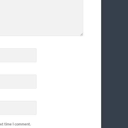
ext time I comment.