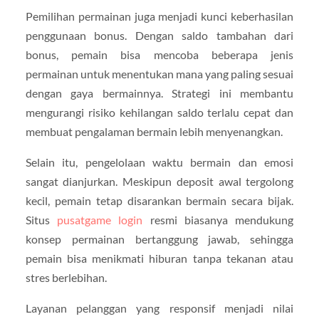
Pemilihan permainan juga menjadi kunci keberhasilan
penggunaan bonus. Dengan saldo tambahan dari
bonus, pemain bisa mencoba beberapa jenis
permainan untuk menentukan mana yang paling sesuai
dengan gaya bermainnya. Strategi ini membantu
mengurangi risiko kehilangan saldo terlalu cepat dan
membuat pengalaman bermain lebih menyenangkan.
Selain itu, pengelolaan waktu bermain dan emosi
sangat dianjurkan. Meskipun deposit awal tergolong
kecil, pemain tetap disarankan bermain secara bijak.
Situs
pusatgame login
resmi biasanya mendukung
konsep permainan bertanggung jawab, sehingga
pemain bisa menikmati hiburan tanpa tekanan atau
stres berlebihan.
Layanan pelanggan yang responsif menjadi nilai