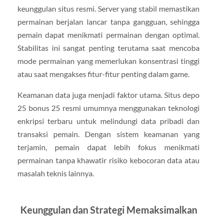
keunggulan situs resmi. Server yang stabil memastikan
permainan berjalan lancar tanpa gangguan, sehingga
pemain dapat menikmati permainan dengan optimal.
Stabilitas ini sangat penting terutama saat mencoba
mode permainan yang memerlukan konsentrasi tinggi
atau saat mengakses fitur-fitur penting dalam game.
Keamanan data juga menjadi faktor utama. Situs depo
25 bonus 25 resmi umumnya menggunakan teknologi
enkripsi terbaru untuk melindungi data pribadi dan
transaksi pemain. Dengan sistem keamanan yang
terjamin, pemain dapat lebih fokus menikmati
permainan tanpa khawatir risiko kebocoran data atau
masalah teknis lainnya.
Keunggulan dan Strategi Memaksimalkan