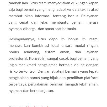
tambah lain. Situs resmi menyediakan dukungan kapan
saja bagi pemain yang menghadapi kendala teknis atau
membutuhkan informasi tentang bonus. Pelayanan
yang cepat dan jelas membantu pemain merasa
nyaman, dihargai, dan aman saat bermain.
Kesimpulannya, situs depo 25 bonus 25 resmi
menawarkan kombinasi ideal antara modal ringan,
bonus seimbang, sistem aman, dan layanan
profesional. Konsep ini sangat cocok bagi pemain yang
ingin menikmati pengalaman bermain online dengan
risiko terkontrol. Dengan strategi bermain yang tepat,
pengelolaan bonus yang bijak, dan pemilihan platform
terpercaya, pengalaman bermain menjadi lebih aman,
nyaman, dan berkelanjutan.