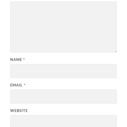
NAME
*
EMAIL
*
WEBSITE