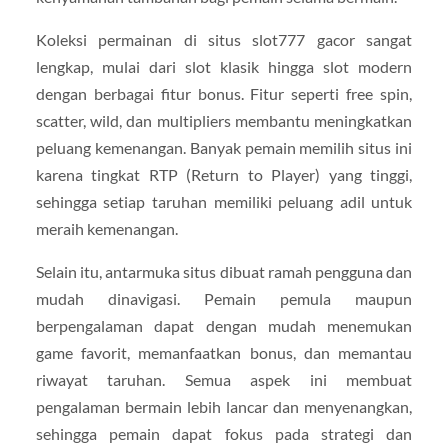
Koleksi permainan di situs slot777 gacor sangat
lengkap, mulai dari slot klasik hingga slot modern
dengan berbagai fitur bonus. Fitur seperti free spin,
scatter, wild, dan multipliers membantu meningkatkan
peluang kemenangan. Banyak pemain memilih situs ini
karena tingkat RTP (Return to Player) yang tinggi,
sehingga setiap taruhan memiliki peluang adil untuk
meraih kemenangan.
Selain itu, antarmuka situs dibuat ramah pengguna dan
mudah dinavigasi. Pemain pemula maupun
berpengalaman dapat dengan mudah menemukan
game favorit, memanfaatkan bonus, dan memantau
riwayat taruhan. Semua aspek ini membuat
pengalaman bermain lebih lancar dan menyenangkan,
sehingga pemain dapat fokus pada strategi dan