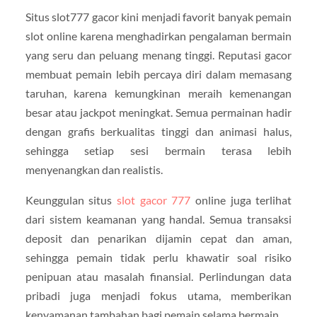
Situs slot777 gacor kini menjadi favorit banyak pemain
slot online karena menghadirkan pengalaman bermain
yang seru dan peluang menang tinggi. Reputasi gacor
membuat pemain lebih percaya diri dalam memasang
taruhan, karena kemungkinan meraih kemenangan
besar atau jackpot meningkat. Semua permainan hadir
dengan grafis berkualitas tinggi dan animasi halus,
sehingga setiap sesi bermain terasa lebih
menyenangkan dan realistis.
Keunggulan situs
slot gacor 777
online juga terlihat
dari sistem keamanan yang handal. Semua transaksi
deposit dan penarikan dijamin cepat dan aman,
sehingga pemain tidak perlu khawatir soal risiko
penipuan atau masalah finansial. Perlindungan data
pribadi juga menjadi fokus utama, memberikan
kenyamanan tambahan bagi pemain selama bermain.