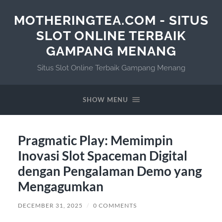
MOTHERINGTEA.COM - SITUS
SLOT ONLINE TERBAIK
GAMPANG MENANG
Situs Slot Online Terbaik Gampang Menang
SHOW MENU
Pragmatic Play: Memimpin
Inovasi Slot Spaceman Digital
dengan Pengalaman Demo yang
Mengagumkan
DECEMBER 31, 2025
/
0 COMMENTS