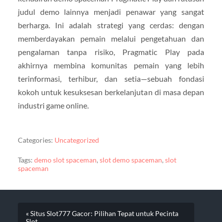
judul demo lainnya menjadi penawar yang sangat
berharga. Ini adalah strategi yang cerdas: dengan
memberdayakan pemain melalui pengetahuan dan
pengalaman tanpa risiko, Pragmatic Play pada
akhirnya membina komunitas pemain yang lebih
terinformasi, terhibur, dan setia—sebuah fondasi
kokoh untuk kesuksesan berkelanjutan di masa depan
industri game online.
Categories:
Uncategorized
Tags:
demo slot spaceman
,
slot demo spaceman
,
slot
spaceman
« Situs Slot777 Gacor: Pilihan Tepat untuk Pecinta
Slot