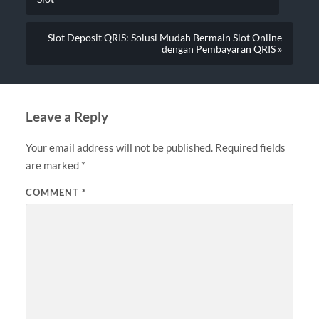
Slot Deposit QRIS: Solusi Mudah Bermain Slot Online
dengan Pembayaran QRIS »
Leave a Reply
Your email address will not be published.
Required fields
are marked
*
COMMENT
*