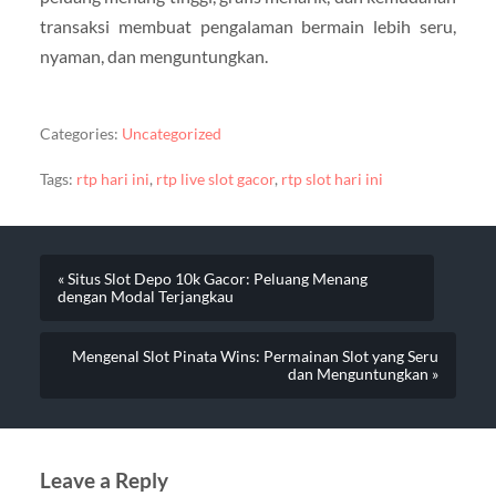
transaksi membuat pengalaman bermain lebih seru,
nyaman, dan menguntungkan.
Categories:
Uncategorized
Tags:
rtp hari ini
,
rtp live slot gacor
,
rtp slot hari ini
« Situs Slot Depo 10k Gacor: Peluang Menang
dengan Modal Terjangkau
Mengenal Slot Pinata Wins: Permainan Slot yang Seru
dan Menguntungkan »
Leave a Reply