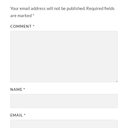
Your email address will not be published.
Required fields
are marked
*
COMMENT
*
NAME
*
EMAIL
*