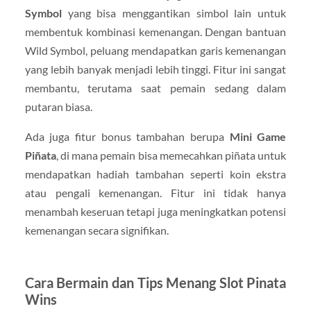
Symbol
yang bisa menggantikan simbol lain untuk
membentuk kombinasi kemenangan. Dengan bantuan
Wild Symbol, peluang mendapatkan garis kemenangan
yang lebih banyak menjadi lebih tinggi. Fitur ini sangat
membantu, terutama saat pemain sedang dalam
putaran biasa.
Ada juga fitur bonus tambahan berupa
Mini Game
Piñata
, di mana pemain bisa memecahkan piñata untuk
mendapatkan hadiah tambahan seperti koin ekstra
atau pengali kemenangan. Fitur ini tidak hanya
menambah keseruan tetapi juga meningkatkan potensi
kemenangan secara signifikan.
Cara Bermain dan Tips Menang Slot Pinata
Wins