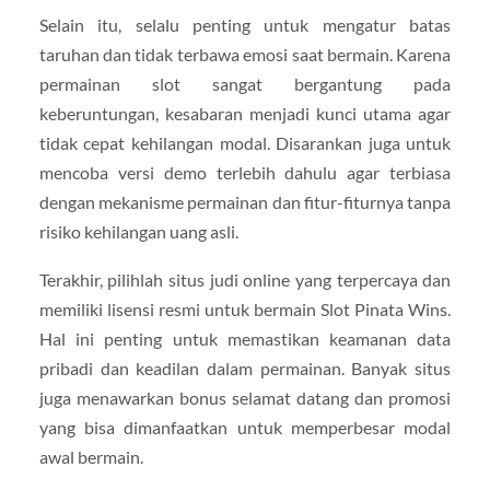
Selain itu, selalu penting untuk mengatur batas
taruhan dan tidak terbawa emosi saat bermain. Karena
permainan slot sangat bergantung pada
keberuntungan, kesabaran menjadi kunci utama agar
tidak cepat kehilangan modal. Disarankan juga untuk
mencoba versi demo terlebih dahulu agar terbiasa
dengan mekanisme permainan dan fitur-fiturnya tanpa
risiko kehilangan uang asli.
Terakhir, pilihlah situs judi online yang terpercaya dan
memiliki lisensi resmi untuk bermain Slot Pinata Wins.
Hal ini penting untuk memastikan keamanan data
pribadi dan keadilan dalam permainan. Banyak situs
juga menawarkan bonus selamat datang dan promosi
yang bisa dimanfaatkan untuk memperbesar modal
awal bermain.