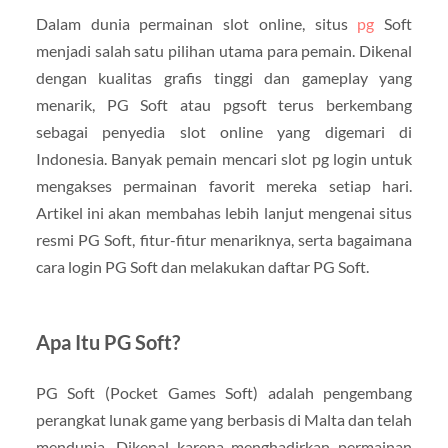
Dalam dunia permainan slot online, situs
pg
Soft
menjadi salah satu pilihan utama para pemain. Dikenal
dengan kualitas grafis tinggi dan gameplay yang
menarik, PG Soft atau pgsoft terus berkembang
sebagai penyedia slot online yang digemari di
Indonesia. Banyak pemain mencari slot pg login untuk
mengakses permainan favorit mereka setiap hari.
Artikel ini akan membahas lebih lanjut mengenai situs
resmi PG Soft, fitur-fitur menariknya, serta bagaimana
cara login PG Soft dan melakukan daftar PG Soft.
Apa Itu PG Soft?
PG Soft (Pocket Games Soft) adalah pengembang
perangkat lunak game yang berbasis di Malta dan telah
mendunia. Dikenal karena menghadirkan permainan