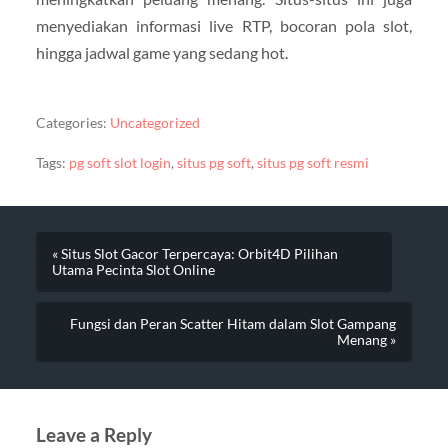
menyediakan informasi live RTP, bocoran pola slot,
hingga jadwal game yang sedang hot.
Categories:
Uncategorized
Tags:
pg soft slot login
,
situs pg soft
,
situs pg soft resmi
« Situs Slot Gacor Terpercaya: Orbit4D Pilihan
Utama Pecinta Slot Online
Fungsi dan Peran Scatter Hitam dalam Slot Gampang
Menang »
Leave a Reply