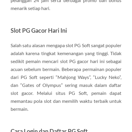
pelanggan 24 jam serta berbagai promo dan bonus
menarik setiap hari.
Slot PG Gacor Hari Ini
Salah satu alasan mengapa slot PG Soft sangat populer
adalah karena tingkat kemenangan yang tinggi. Tidak
sedikit pemain mencari slot PG gacor hari ini sebagai
acuan sebelum bermain. Beberapa permainan populer
dari PG Soft seperti “Mahjong Ways”, “Lucky Neko”,
dan “Gates of Olympus” sering masuk dalam daftar
slot gacor. Melalui situs PG Soft, pemain dapat
memantau pola slot dan memilih waktu terbaik untuk
bermain.
Cara Login dan Daftar PG Soft