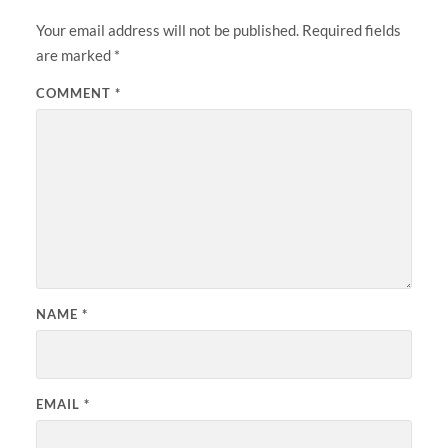
Your email address will not be published.
Required fields
are marked
*
COMMENT
*
NAME
*
EMAIL
*