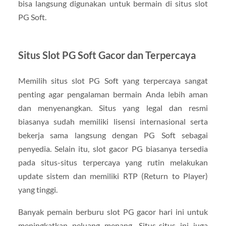
bisa langsung digunakan untuk bermain di situs slot
PG Soft.
Situs Slot PG Soft Gacor dan Terpercaya
Memilih situs slot PG Soft yang terpercaya sangat
penting agar pengalaman bermain Anda lebih aman
dan menyenangkan. Situs yang legal dan resmi
biasanya sudah memiliki lisensi internasional serta
bekerja sama langsung dengan PG Soft sebagai
penyedia. Selain itu, slot gacor PG biasanya tersedia
pada situs-situs terpercaya yang rutin melakukan
update sistem dan memiliki RTP (Return to Player)
yang tinggi.
Banyak pemain berburu slot PG gacor hari ini untuk
meningkatkan peluang menang. Situs-situs ini juga