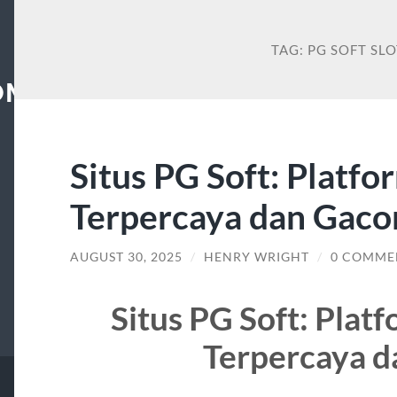
TAG:
PG SOFT SLO
OM
Situs PG Soft: Platfo
Terpercaya dan Gaco
AUGUST 30, 2025
/
HENRY WRIGHT
/
0 COMME
Situs PG Soft: Plat
Terpercaya d