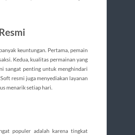
 Resmi
 banyak keuntungan. Pertama, pemain
ksi. Kedua, kualitas permainan yang
ini sangat penting untuk menghindari
G Soft resmi juga menyediakan layanan
s menarik setiap hari.
ngat populer adalah karena tingkat