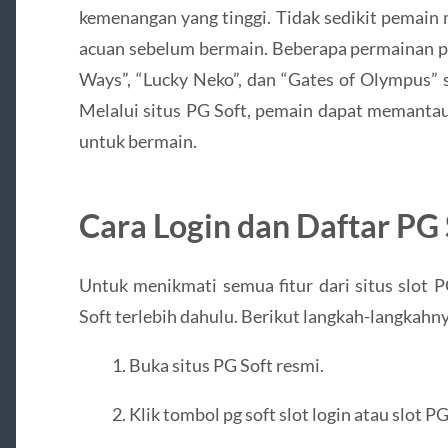
kemenangan yang tinggi. Tidak sedikit pemain m
acuan sebelum bermain. Beberapa permainan po
Ways”, “Lucky Neko”, dan “Gates of Olympus” s
Melalui situs PG Soft, pemain dapat memantau
untuk bermain.
Cara Login dan Daftar PG 
Untuk menikmati semua fitur dari situs slot 
Soft terlebih dahulu. Berikut langkah-langkahn
Buka situs PG Soft resmi.
Klik tombol pg soft slot login atau slot PG