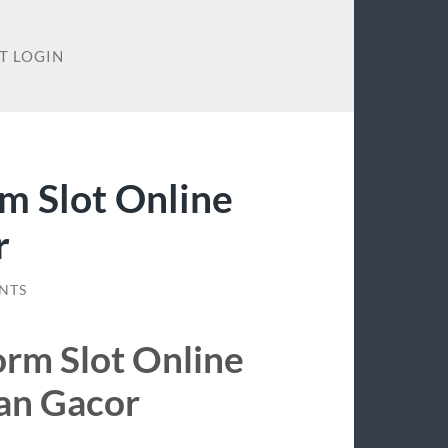
T LOGIN
rm Slot Online
r
NTS
form Slot Online
an Gacor