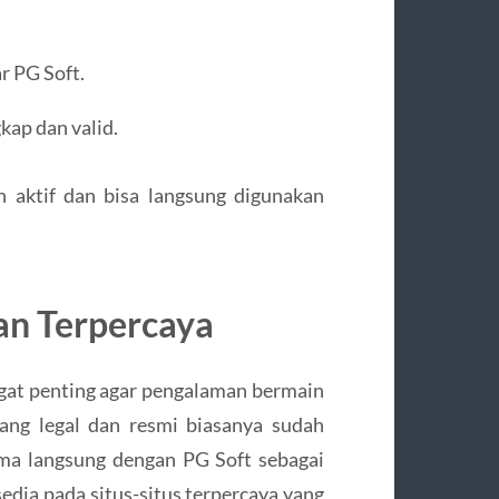
r PG Soft.
kap dan valid.
n aktif dan bisa langsung digunakan
dan Terpercaya
ngat penting agar pengalaman bermain
ang legal dan resmi biasanya sudah
sama langsung dengan PG Soft sebagai
sedia pada situs-situs terpercaya yang