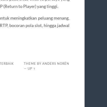
 (Return to Player) yang tinggi.
 untuk meningkatkan peluang menang.
 RTP, bocoran pola slot, hingga jadwal
TERBAIK
THEME BY
ANDERS NORÉN
—
UP ↑