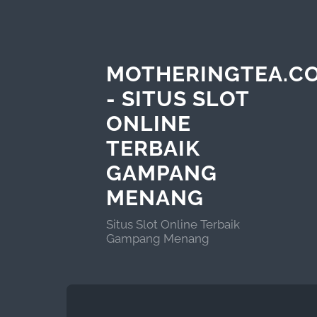
MOTHERINGTEA.C
- SITUS SLOT
ONLINE
TERBAIK
GAMPANG
MENANG
Situs Slot Online Terbaik
Gampang Menang