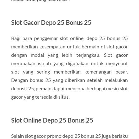
Slot Gacor Depo 25 Bonus 25
Bagi para penggemar slot online, depo 25 bonus 25
memberikan kesempatan untuk bermain di slot gacor
dengan modal yang lebih terjangkau. Slot gacor
merupakan istilah yang digunakan untuk menyebut
slot yang sering memberikan kemenangan besar.
Dengan bonus 25 yang diberikan setelah melakukan
deposit 25, pemain dapat mencoba berbagai mesin slot
gacor yang tersedia di situs.
Slot Online Depo 25 Bonus 25
Selain slot gacor, promo depo 25 bonus 25 juga berlaku