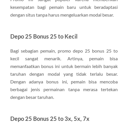
kesempatan bagi pemain baru untuk beradaptasi
dengan situs tanpa harus mengeluarkan modal besar.
Depo 25 Bonus 25 to Kecil
Bagi sebagian pemain, promo depo 25 bonus 25 to
kecil sangat menarik. Artinya, pemain bisa
memanfaatkan bonus ini untuk bermain lebih banyak
taruhan dengan modal yang tidak terlalu besar.
Dengan adanya bonus ini, pemain bisa mencoba
berbagai jenis permainan tanpa merasa tertekan
dengan besar taruhan.
Depo 25 Bonus 25 to 3x, 5x, 7x