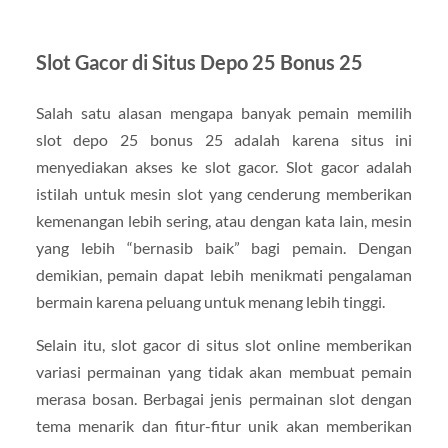
Slot Gacor di Situs Depo 25 Bonus 25
Salah satu alasan mengapa banyak pemain memilih
slot depo 25 bonus 25 adalah karena situs ini
menyediakan akses ke slot gacor. Slot gacor adalah
istilah untuk mesin slot yang cenderung memberikan
kemenangan lebih sering, atau dengan kata lain, mesin
yang lebih “bernasib baik” bagi pemain. Dengan
demikian, pemain dapat lebih menikmati pengalaman
bermain karena peluang untuk menang lebih tinggi.
Selain itu, slot gacor di situs slot online memberikan
variasi permainan yang tidak akan membuat pemain
merasa bosan. Berbagai jenis permainan slot dengan
tema menarik dan fitur-fitur unik akan memberikan