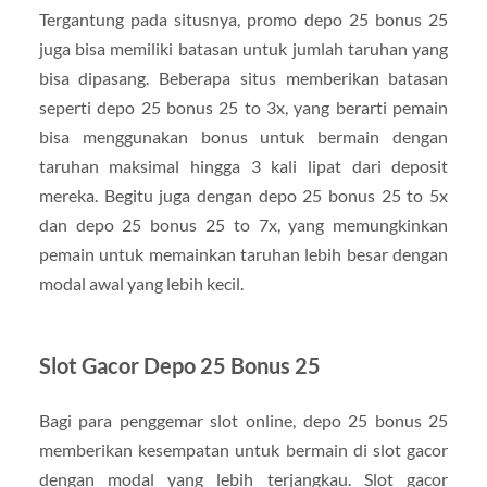
Tergantung pada situsnya, promo depo 25 bonus 25
juga bisa memiliki batasan untuk jumlah taruhan yang
bisa dipasang. Beberapa situs memberikan batasan
seperti depo 25 bonus 25 to 3x, yang berarti pemain
bisa menggunakan bonus untuk bermain dengan
taruhan maksimal hingga 3 kali lipat dari deposit
mereka. Begitu juga dengan depo 25 bonus 25 to 5x
dan depo 25 bonus 25 to 7x, yang memungkinkan
pemain untuk memainkan taruhan lebih besar dengan
modal awal yang lebih kecil.
Slot Gacor Depo 25 Bonus 25
Bagi para penggemar slot online, depo 25 bonus 25
memberikan kesempatan untuk bermain di slot gacor
dengan modal yang lebih terjangkau. Slot gacor