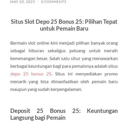
MAY 20, 2025
/
0 COMMENTS
Situs Slot Depo 25 Bonus 25: Pilihan Tepat
untuk Pemain Baru
Bermain slot online kini menjadi pilihan banyak orang
sebagai hiburan sekaligus peluang untuk meraih
kemenangan besar. Salah satu situs yang menawarkan
berbagai keuntungan bagi para pemainnya adalah situs
depo 25 bonus 25
. Situs ini menyediakan promo
menarik yang bisa dimanfaatkan oleh pemain baru
maupun yang sudah berpengalaman.
Deposit 25 Bonus 25: Keuntungan
Langsung bagi Pemain