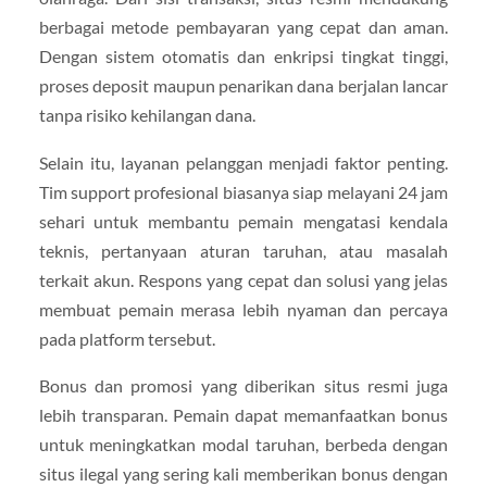
berbagai metode pembayaran yang cepat dan aman.
Dengan sistem otomatis dan enkripsi tingkat tinggi,
proses deposit maupun penarikan dana berjalan lancar
tanpa risiko kehilangan dana.
Selain itu, layanan pelanggan menjadi faktor penting.
Tim support profesional biasanya siap melayani 24 jam
sehari untuk membantu pemain mengatasi kendala
teknis, pertanyaan aturan taruhan, atau masalah
terkait akun. Respons yang cepat dan solusi yang jelas
membuat pemain merasa lebih nyaman dan percaya
pada platform tersebut.
Bonus dan promosi yang diberikan situs resmi juga
lebih transparan. Pemain dapat memanfaatkan bonus
untuk meningkatkan modal taruhan, berbeda dengan
situs ilegal yang sering kali memberikan bonus dengan