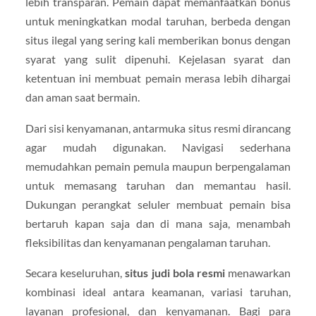
lebih transparan. Pemain dapat memanfaatkan bonus
untuk meningkatkan modal taruhan, berbeda dengan
situs ilegal yang sering kali memberikan bonus dengan
syarat yang sulit dipenuhi. Kejelasan syarat dan
ketentuan ini membuat pemain merasa lebih dihargai
dan aman saat bermain.
Dari sisi kenyamanan, antarmuka situs resmi dirancang
agar mudah digunakan. Navigasi sederhana
memudahkan pemain pemula maupun berpengalaman
untuk memasang taruhan dan memantau hasil.
Dukungan perangkat seluler membuat pemain bisa
bertaruh kapan saja dan di mana saja, menambah
fleksibilitas dan kenyamanan pengalaman taruhan.
Secara keseluruhan,
situs judi bola resmi
menawarkan
kombinasi ideal antara keamanan, variasi taruhan,
layanan profesional, dan kenyamanan. Bagi para