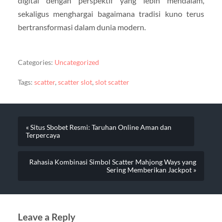
digital dengan perspektif yang lebih mendalam,
sekaligus menghargai bagaimana tradisi kuno terus
bertransformasi dalam dunia modern.
Categories:
Uncategorized
Tags:
scatter
,
scatter slot
,
slot scatter
« Situs Sbobet Resmi: Taruhan Online Aman dan
Terpercaya
Rahasia Kombinasi Simbol Scatter Mahjong Ways yang
Sering Memberikan Jackpot »
Leave a Reply